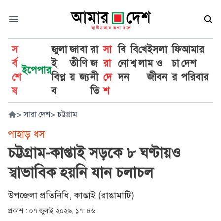
স
জুলা
জা
বা
রা
সা
বি
বি
খে
ইসলা
ফি
আমার
র্ব
ই
তী
ণি
জ
রা
নো
শ্ব
লা
ম ও
চা
দেশ
ইপেপার
শে
বিপ্ল
য়
জ্য
নী
দে
দন
জীবন
র
পরিবার
ষ
ব
তি
শ
>
সারা দেশ
>
চট্টগ্রাম
পাহাড় ধস
চট্টগ্রাম-কাপ্তাই সড়কে ৮ ঘণ্টায়ও
স্বাভাবিক হয়নি যান চলাচল
উপজেলা প্রতিনিধি, কাপ্তাই (রাঙামাটি)
প্রকাশ :
০৭ জুলাই ২০২৬, ১৭: ৪৬