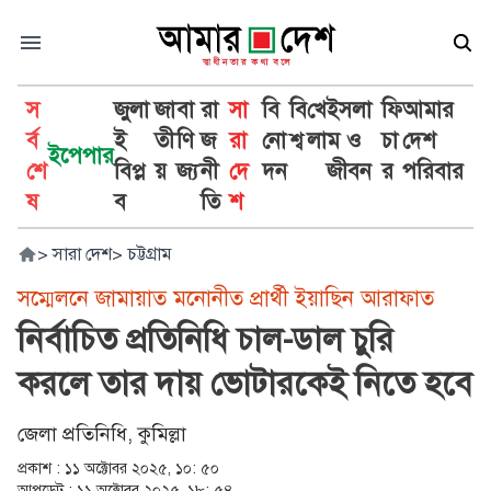
স
জুলা
জা
বা
রা
সা
বি
বি
খে
ইসলা
ফি
আমার
র্ব
ই
তী
ণি
জ
রা
নো
শ্ব
লা
ম ও
চা
দেশ
ইপেপার
শে
বিপ্ল
য়
জ্য
নী
দে
দন
জীবন
র
পরিবার
ষ
ব
তি
শ
>
সারা দেশ
>
চট্টগ্রাম
সম্মেলনে জামায়াত মনোনীত প্রার্থী ইয়াছিন আরাফাত
নির্বাচিত প্রতিনিধি চাল-ডাল চুরি
করলে তার দায় ভোটারকেই নিতে হবে
জেলা প্রতিনিধি, কুমিল্লা
প্রকাশ :
১১ অক্টোবর ২০২৫, ১০: ৫০
আপডেট :
১১ অক্টোবর ২০২৫, ১৮: ৫৪