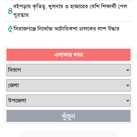
বইপড়ায় কৃতিত্ব, খুলনায় ৩ হাজারের বেশি শিক্ষার্থী পেল
৪
পুরস্কার
৫
সিরাজগঞ্জে নিখোঁজ অটোরিকশা চালকের লাশ উদ্ধার
এলাকার খবর
খুঁজুন