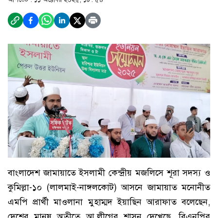
বাংলাদেশ জামায়াতে ইসলামী কেন্দ্রীয় মজলিসে শূরা সদস্য ও
কুমিল্লা-১০ (লালমাই-নাঙ্গলকোট) আসনে জামায়াত মনোনীত
এমপি প্রার্থী মাওলানা মুহাম্মদ ইয়াছিন আরাফাত বলেছেন,
দেশের মানুষ অতীতে আ.লীগের শাসন দেখেছে, বিএনপির