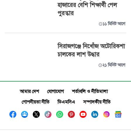
হাজারের বেশি শিক্ষার্থী পেল
পুরস্কার
১১ মিনিট আগে
সিরাজগঞ্জে নিখোঁজ অটোরিকশা
চালকের লাশ উদ্ধার
২১ মিনিট আগে
আমার দেশ
যোগাযোগ
শর্তাবলি ও নীতিমালা
গোপনীয়তা নীতি
ডিএমসিএ
সম্পাদকীয় নীতি