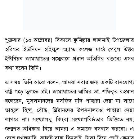
শুক্রবার (১০ অক্টোবর) বিকালে কুমিল্লার লালমাই উপজেলার
হরিশ্চর ইউনিয়ন হাইস্কুল অ্যান্ড কলেজ মাঠে পেরুল উত্তর
ইউনিয়ন জামায়াতের সম্মেলনে প্রধান অতিথির বক্তব্যে এসব
কথা বলেন তিনি।
এ সময় তিনি আরো বলেন, আমরা সবার জন্য একটি বাসযোগ্য
রাষ্ট্র গড়ে তুলতে চাই। জামায়াতের আমির ডা. শফিকুর রহমান
বলেছেন, মুসলমানদের মসজিদ যদি পাহারা দেয়া না লাগে
তাহলে হিন্দু, বৌদ্ধ, খ্রিষ্টানদের উপসনালয়ও পাহারা দেয়া
লাগবে না। সংখ্যালঘু কিংবা সংখ্যাগরিষ্ঠতার ভিত্তিতে নয়,
জন্মগত অধিকার নিয়ে আমরা এ সমাজে বসবাস করবো। এ
দেশে দখলদারি, ব্যালট বাক্স ছিনতাই, টাকা দিয়ে ভোট কেনার