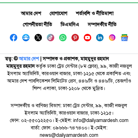
আমার দেশ
যোগাযোগ
শর্তাবলি ও নীতিমালা
গোপনীয়তা নীতি
ডিএমসিএ
সম্পাদকীয় নীতি
স্বত্ব: ©️
আমার দেশ
| সম্পাদক ও প্রকাশক, মাহমুদুর রহমান
মাহমুদুর রহমান
কর্তৃক ঢাকা ট্রেড সেন্টার (৮ম ফ্লোর), ৯৯, কাজী নজরুল
ইসলাম অ্যাভিনিউ, কারওয়ান বাজার, ঢাকা-১২১৫ থেকে প্রকাশিত এবং
আমার দেশ পাবলিকেশন লিমিটেড প্রেস, ৪৪৬/সি ও ৪৪৬/ডি, তেজগাঁও
শিল্প এলাকা, ঢাকা-১২০৮ থেকে মুদ্রিত।
সম্পাদকীয় ও বাণিজ্য বিভাগ: ঢাকা ট্রেড সেন্টার, ৯৯, কাজী নজরুল
ইসলাম অ্যাভিনিউ, কারওয়ান বাজার, ঢাকা-১২১৫।
ফোন: ০২-৫৫০১২২৫০। ই-মেইল: info@dailyamardesh.com
বার্তা: ফোন: ০৯৬৬৬-৭৪৭৪০০। ই-মেইল:
news@dailyamardesh.com