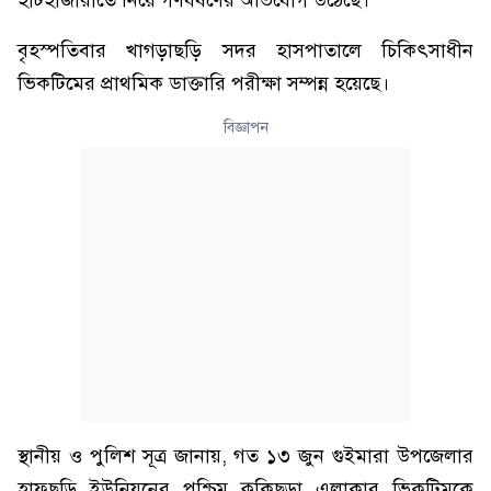
হাটহাজারীতে নিয়ে গণধর্ষণের অভিযোগ উঠেছে।
বৃহস্পতিবার খাগড়াছড়ি সদর হাসপাতালে চিকিৎসাধীন
ভিকটিমের প্রাথমিক ডাক্তারি পরীক্ষা সম্পন্ন হয়েছে।
বিজ্ঞাপন
স্থানীয় ও পুলিশ সূত্র জানায়, গত ১৩ জুন গুইমারা উপজেলার
হাফছড়ি ইউনিয়নের পশ্চিম কুকিছড়া এলাকার ভিকটিমকে