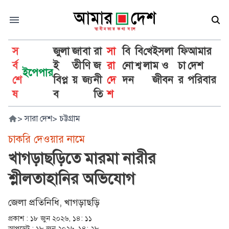
স
জুলা
জা
বা
রা
সা
বি
বি
খে
ইসলা
ফি
আমার
র্ব
ই
তী
ণি
জ
রা
নো
শ্ব
লা
ম ও
চা
দেশ
ইপেপার
শে
বিপ্ল
য়
জ্য
নী
দে
দন
জীবন
র
পরিবার
ষ
ব
তি
শ
>
সারা দেশ
>
চট্টগ্রাম
চাকরি দেওয়ার নামে
খাগড়াছড়িতে মারমা নারীর
শ্লীলতাহানির অভিযোগ
জেলা প্রতিনিধি, খাগড়াছড়ি
প্রকাশ :
১৮ জুন ২০২৬, ১৪: ১১
আপডেট :
১৮ জুন ২০২৬, ১৪: ২৮