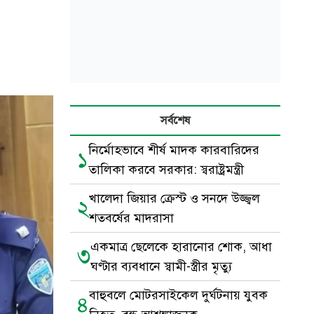
সর্বশেষ
নির্মোহভাবে শীর্ষ মাদক কারবারিদের
১
তালিকা করবে সরকার: স্বরাষ্ট্রমন্ত্রী
খালেদা জিয়ার ক্রেস্ট ও সনদে উজ্জ্বল
২
শতবর্ষের মাদরাসা
একমাত্র ছেলেকে হারানোর শোক, আধা
৩
ঘণ্টার ব্যবধানে স্বামী-স্ত্রীর মৃত্যু
বাহুবলে মোটরসাইকেল দুর্ঘটনায় যুবক
৪