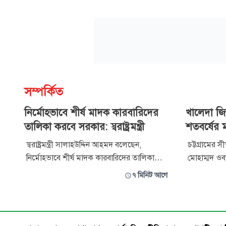
সম্পর্কিত
নির্মোহভাবে শীর্ষ মাদক কারবারিদের
খালেদা জিয
তালিকা করবে সরকার: স্বরাষ্ট্রমন্ত্রী
শতবর্ষের 
স্বরাষ্ট্রমন্ত্রী সালাহউদ্দিন আহমদ বলেছেন,
চট্টগ্রামের 
নির্মোহভাবে শীর্ষ মাদক কারবারিদের তালিকা
মোহাম্মদ ওবা
প্রস্তুত করা হবে। মাদক চোরাকারবারি ও
প্রজ্বলিত ক
৭ মিনিট আগে
ব্যবসায়ীদের টাস্কফোর্স কমিটি নিরপেক্ষভাবে
ছড়িয়ে পড়ছে
চিহ্নিত করবে এবং সেই তালিকার ভিত্তিতেই
সীতাকুণ্ড ক
পরবর্তী পদক্ষেপ নেওয়া হবে। বৃহস্পতিবার রাত
শিক্ষাপ্রতিষ্
৮টার দিকে কক্সবাজার শহরের হিলডাউন সার্কিট
মূল্যবোধ ও 