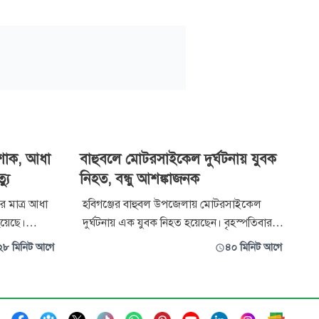
শোক, আধা
বাহুবলে মোটরসাইকেল দুর্ঘটনায় যুবক
্যু
নিহত, বন্ধু আশঙ্কাজনক
ুর মাত্র আধা
হবিগঞ্জের বাহুবল উপজেলায় মোটরসাইকেল
হয়েছে।
দুর্ঘটনায় এক যুবক নিহত হয়েছেন। বৃহস্পতিবার
ারামপুর
সন্ধ্যায় কামাইছড়া এলাকায় মিরপুর-শ্রীমঙ্গল
২৮ মিনিট আগে
৪০ মিনিট আগে
টে। মৃতরা
সড়কে এ দুর্ঘটনা ঘটে। নিহত নাজিম মিয়া (২৫)
সান সরকারের
ডুবাঐ এলাকার মহিষদুলং গ্রামের অবসরপ্রাপ্ত সেনা
্রী রহিমা
কর্মকর্তা আব্দুস শহীদের ছেলে। তার বন্ধু রায়হান
মিয়া (২৫) ওই এলাকার