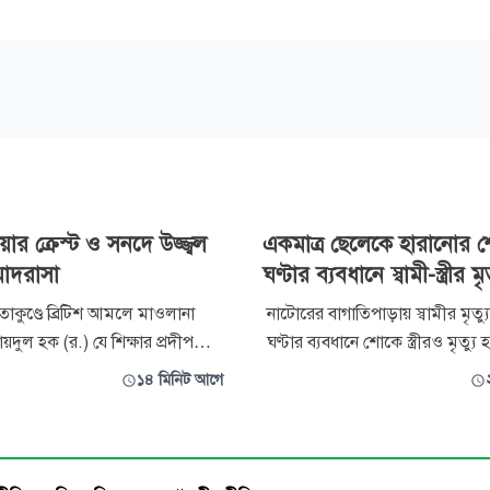
়ার ক্রেস্ট ও সনদে উজ্জ্বল
একমাত্র ছেলেকে হারানোর 
মাদরাসা
ঘণ্টার ব্যবধানে স্বামী-স্ত্রীর মৃত
সীতাকুণ্ডে ব্রিটিশ আমলে মাওলানা
নাটোরের বাগাতিপাড়ায় স্বামীর মৃত্য
য়দুল হক (র.) যে শিক্ষার প্রদীপ
ঘণ্টার ব্যবধানে শোকে স্ত্রীরও মৃত্যু 
রেছিলেন, শতবর্ষ পেরিয়েও তার আলো
বৃহস্পতিবার বিকেলে উপজেলার দয়
১৪ মিনিট আগে
 প্রজন্ম থেকে প্রজন্মে। তার প্রতিষ্ঠিত
ইউনিয়নের বাটিকামারী গ্রামে এ ঘটনা ঘ
ামিল এম.এ. মাদরাসা শুধু একটি
হলেন বাটিকামারী গ্রামের মৃত আহ
ঠান নয় এটি শিক্ষা জাগরণ, নৈতিক
ছেলে হায়দার আলী (৭০) এবং তার স্ত
মানবিক সমা
বেগম। পরিবার ও স্থানীয় স