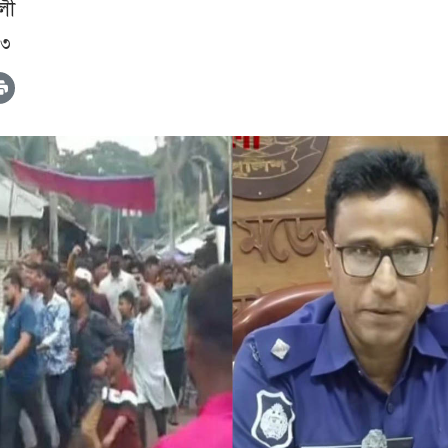
লী
১৩