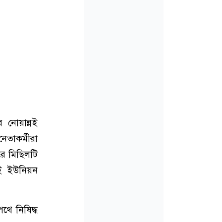
 নোয়ান্নই
েতাকর্মীরা
রে মিছিলটি
্নই ইউনিয়ন
থে নিষিদ্ধ