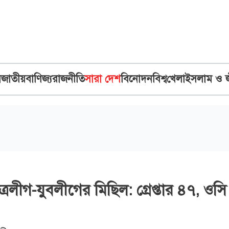
ব
জাতীয়
বাণিজ্য
রাজনীতি
সারা দেশ
বিনোদন
বিশ্ব
খেলা
ইসলাম ও 
রলীগ-যুবলীগের মিছিল: গ্রেপ্তার ৪৭, ওসি