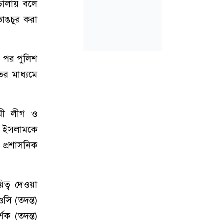
চালায় বলে
াঙচুর করা
র পর পুলিশ
তের মাধ্যমে
মী লীগ ও
দুল ইসলামকে
 প্রশাসনিক
ত্ব দেওয়া
সি (তদন্ত)
শক (তদন্ত)