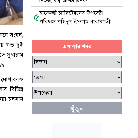
নিহত, বন্ধু আশঙ্কাজনক
হাফেজ্জী চ্যারিটেবলের উপদেষ্টা
৫
পরিষদে শহিদুল ইসলাম বারাকাতী
রে সংঘর্ষ,
ায় গত দুই
এলাকার খবর
গে সুধারাম
ছে।
ম মোশাররফ
র বিভিন্ন
রিয়া চলমান
খুঁজুন