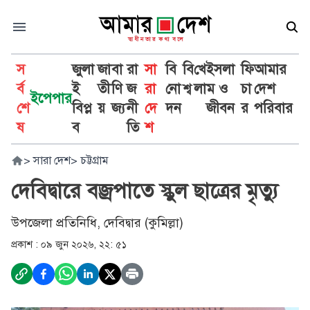
স
জুলা
জা
বা
রা
সা
বি
বি
খে
ইসলা
ফি
আমার
র্ব
ই
তী
ণি
জ
রা
নো
শ্ব
লা
ম ও
চা
দেশ
ইপেপার
শে
বিপ্ল
য়
জ্য
নী
দে
দন
জীবন
র
পরিবার
ষ
ব
তি
শ
>
সারা দেশ
>
চট্টগ্রাম
দেবিদ্বারে বজ্রপাতে স্কুল ছাত্রের মৃত্যু
উপজেলা প্রতিনিধি, দেবিদ্বার (কুমিল্লা)
প্রকাশ :
০৯ জুন ২০২৬, ২২: ৫১