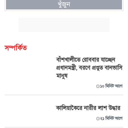
খুঁজুন
সম্পর্কিত
বাঁশখালীতে রোববার যাচ্ছেন
প্রধানমন্ত্রী, বরণে প্রস্তুত বানভাসি
মানুষ
১০ মিনিট আগে
কালিয়াকৈরে নারীর লাশ উদ্ধার
২১ মিনিট আগে