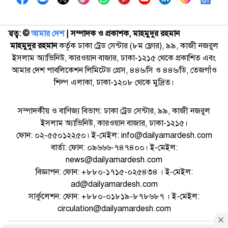
স্বত্ব: ©️
আমার দেশ
| সম্পাদক ও প্রকাশক, মাহমুদুর রহমান
মাহমুদুর রহমান
কর্তৃক ঢাকা ট্রেড সেন্টার (৮ম ফ্লোর), ৯৯, কাজী নজরুল
ইসলাম অ্যাভিনিউ, কারওয়ান বাজার, ঢাকা-১২১৫ থেকে প্রকাশিত এবং
আমার দেশ পাবলিকেশন লিমিটেড প্রেস, ৪৪৬/সি ও ৪৪৬/ডি, তেজগাঁও
শিল্প এলাকা, ঢাকা-১২০৮ থেকে মুদ্রিত।
সম্পাদকীয় ও বাণিজ্য বিভাগ: ঢাকা ট্রেড সেন্টার, ৯৯, কাজী নজরুল
ইসলাম অ্যাভিনিউ, কারওয়ান বাজার, ঢাকা-১২১৫।
ফোন: ০২-৫৫০১২২৫০। ই-মেইল: info@dailyamardesh.com
বার্তা: ফোন: ০৯৬৬৬-৭৪৭৪০০। ই-মেইল:
news@dailyamardesh.com
বিজ্ঞাপন: ফোন: +৮৮০-১৭১৫-০২৫৪৩৪ । ই-মেইল:
ad@dailyamardesh.com
সার্কুলেশন: ফোন: +৮৮০-০১৮১৯-৮৭৮৬৮৭ । ই-মেইল:
circulation@dailyamardesh.com