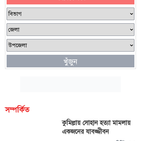
খুঁজুন
সম্পর্কিত
কুমিল্লায় সোহান হত্যা মামলায়
একজনের যাবজ্জীবন