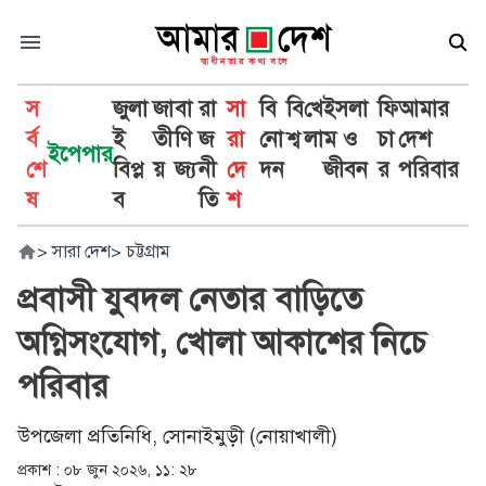
স
জুলা
জা
বা
রা
সা
বি
বি
খে
ইসলা
ফি
আমার
র্ব
ই
তী
ণি
জ
রা
নো
শ্ব
লা
ম ও
চা
দেশ
ইপেপার
শে
বিপ্ল
য়
জ্য
নী
দে
দন
জীবন
র
পরিবার
ষ
ব
তি
শ
>
সারা দেশ
>
চট্টগ্রাম
প্রবাসী যুবদল নেতার বাড়িতে
অগ্নিসংযোগ, খোলা আকাশের নিচে
পরিবার
উপজেলা প্রতিনিধি, সোনাইমুড়ী (নোয়াখালী)
প্রকাশ :
০৮ জুন ২০২৬, ১১: ২৮