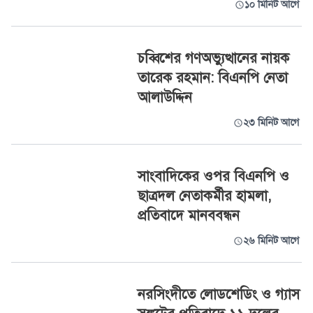
১০ মিনিট আগে
চব্বিশের গণঅভ্যুত্থানের নায়ক
তারেক রহমান: বিএনপি নেতা
আলাউদ্দিন
২৩ মিনিট আগে
সাংবাদিকের ওপর বিএনপি ও
ছাত্রদল নেতাকর্মীর হামলা,
প্রতিবাদে মানববন্ধন
২৬ মিনিট আগে
নরসিংদীতে লোডশেডিং ও গ্যাস