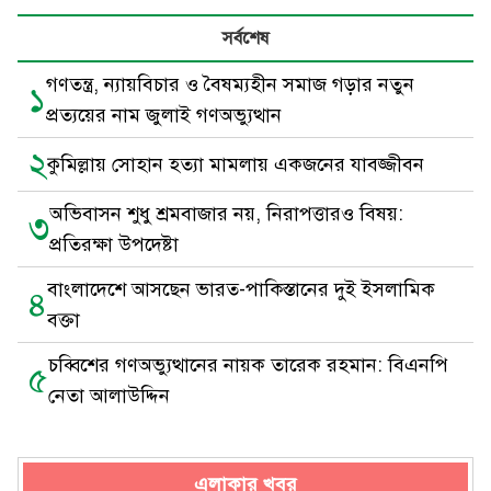
সর্বশেষ
গণতন্ত্র, ন্যায়বিচার ও বৈষম্যহীন সমাজ গড়ার নতুন
১
প্রত্যয়ের নাম জুলাই গণঅভ্যুত্থান
২
কুমিল্লায় সোহান হত্যা মামলায় একজনের যাবজ্জীবন
অভিবাসন শুধু শ্রমবাজার নয়, নিরাপত্তারও বিষয়:
৩
প্রতিরক্ষা উপদেষ্টা
বাংলাদেশে আসছেন ভারত-পাকিস্তানের দুই ইসলামিক
৪
বক্তা
চব্বিশের গণঅভ্যুত্থানের নায়ক তারেক রহমান: বিএনপি
৫
নেতা আলাউদ্দিন
এলাকার খবর