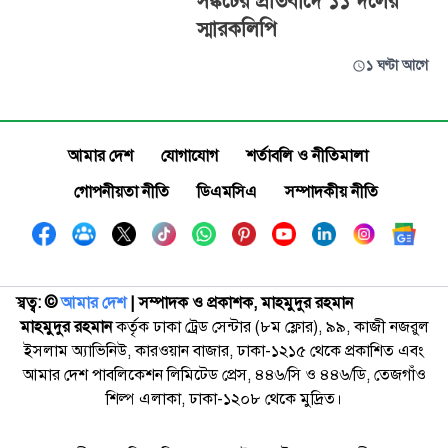
সঙ্কটের প্রতিবাদে ১১ দলের
স্মারকলিপি
১ ঘণ্টা আগে
আমার দেশ
যোগাযোগ
শর্তাবলি ও নীতিমালা
গোপনীয়তা নীতি
ডিএমসিএ
সম্পাদকীয় নীতি
স্বত্ব: ©️
আমার দেশ
| সম্পাদক ও প্রকাশক, মাহমুদুর রহমান
মাহমুদুর রহমান
কর্তৃক ঢাকা ট্রেড সেন্টার (৮ম ফ্লোর), ৯৯, কাজী নজরুল
ইসলাম অ্যাভিনিউ, কারওয়ান বাজার, ঢাকা-১২১৫ থেকে প্রকাশিত এবং
আমার দেশ পাবলিকেশন লিমিটেড প্রেস, ৪৪৬/সি ও ৪৪৬/ডি, তেজগাঁও
শিল্প এলাকা, ঢাকা-১২০৮ থেকে মুদ্রিত।