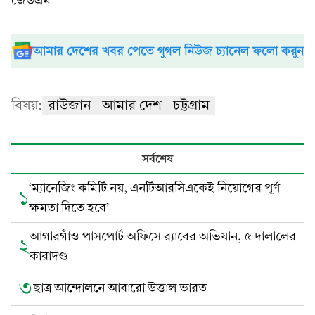
জেডএম
আমার দেশের খবর পেতে গুগল নিউজ চ্যানেল ফলো করুন
বিষয়:
রাউজান
আমার দেশ
চট্টগ্রাম
সর্বশেষ
‘ম্যানেজিং কমিটি নয়, এনটিআরসিএকেই নিয়োগের পূর্ণ
১
ক্ষমতা দিতে হবে’
আগারগাঁও পাসপোর্ট অফিসে র‌্যাবের অভিযান, ৫ দালালের
২
কারাদণ্ড
৩
ছাত্র আন্দোলনে আবারো উত্তাল ভারত