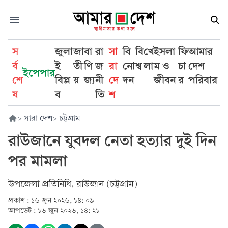
স
জুলা
জা
বা
রা
সা
বি
বি
খে
ইসলা
ফি
আমার
র্ব
ই
তী
ণি
জ
রা
নো
শ্ব
লা
ম ও
চা
দেশ
ইপেপার
শে
বিপ্ল
য়
জ্য
নী
দে
দন
জীবন
র
পরিবার
ষ
ব
তি
শ
>
সারা দেশ
>
চট্টগ্রাম
রাউজানে যুবদল নেতা হত্যার দুই দিন
পর মামলা
উপজেলা প্রতিনিধি, রাউজান (চট্টগ্রাম)
প্রকাশ :
১৬ জুন ২০২৬, ১৪: ০৯
আপডেট :
১৬ জুন ২০২৬, ১৪: ২১