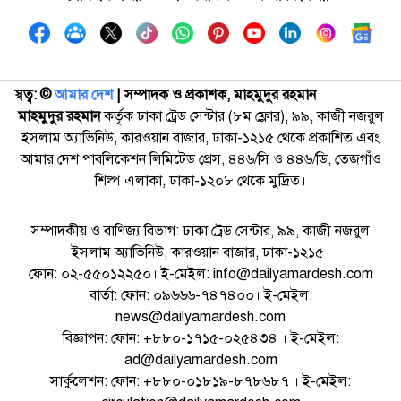
স্বত্ব: ©️
আমার দেশ
| সম্পাদক ও প্রকাশক, মাহমুদুর রহমান
মাহমুদুর রহমান
কর্তৃক ঢাকা ট্রেড সেন্টার (৮ম ফ্লোর), ৯৯, কাজী নজরুল
ইসলাম অ্যাভিনিউ, কারওয়ান বাজার, ঢাকা-১২১৫ থেকে প্রকাশিত এবং
আমার দেশ পাবলিকেশন লিমিটেড প্রেস, ৪৪৬/সি ও ৪৪৬/ডি, তেজগাঁও
শিল্প এলাকা, ঢাকা-১২০৮ থেকে মুদ্রিত।
সম্পাদকীয় ও বাণিজ্য বিভাগ: ঢাকা ট্রেড সেন্টার, ৯৯, কাজী নজরুল
ইসলাম অ্যাভিনিউ, কারওয়ান বাজার, ঢাকা-১২১৫।
ফোন: ০২-৫৫০১২২৫০। ই-মেইল: info@dailyamardesh.com
বার্তা: ফোন: ০৯৬৬৬-৭৪৭৪০০। ই-মেইল:
news@dailyamardesh.com
বিজ্ঞাপন: ফোন: +৮৮০-১৭১৫-০২৫৪৩৪ । ই-মেইল:
ad@dailyamardesh.com
সার্কুলেশন: ফোন: +৮৮০-০১৮১৯-৮৭৮৬৮৭ । ই-মেইল: