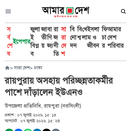
স
জুলা
জা
বা
রা
সা
বি
বি
খে
ইসলা
ফি
আমার
র্ব
ই
তী
ণি
জ
রা
নো
শ্ব
লা
ম ও
চা
দেশ
ইপেপার
শে
বিপ্ল
য়
জ্য
নী
দে
দন
জীবন
র
পরিবার
ষ
ব
তি
শ
>
সারা দেশ
>
ঢাকা
রায়পুরায় অসহায় পরিচ্ছন্নতাকর্মীর
পাশে দাঁড়ালেন ইউএনও
উপজেলা প্রতিনিধি, রায়পুরা (নরসিংদী)
প্রকাশ :
০৭ জুলাই ২০২৬, ১৫: ১৪
আপডেট :
০৭ জুলাই ২০২৬, ১৫: ২৩