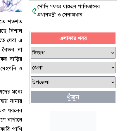
সৌদি সফরে যাচ্ছেন পাকিস্তানের
৫
প্রধানমন্ত্রী ও সেনাপ্রধান
ড়িতে শতশত
ধেছে বিশাল
এলাকার খবর
তে ঘেরা এ
র বৈভব না
কের বাড়ির
ে মেহগনি ও
এদের মধ্যে
খুঁজুন
ধ্যা নামার
ে এক ধরনের
রণে বাগানে
কারি পাখি