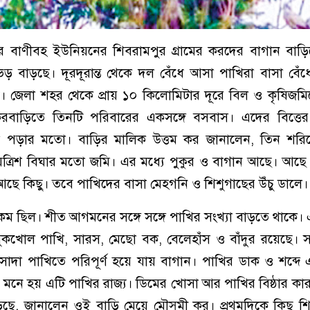
 বাণীবহ ইউনিয়নের শিবরামপুর গ্রামের করদের বাগান বা
ড় বাড়ছে। দূরদূরান্ত থেকে দল বেঁধে আসা পাখিরা বাসা বেঁ
 জেলা শহর থেকে প্রায় ১০ কিলোমিটার দূরে বিল ও কৃষিজমি
 করবাড়িতে তিনটি পরিবারের একসঙ্গে বসবাস। এদের বিত্তে
োখে পড়ার মতো। বাড়ির মালিক উত্তম কর জানালেন, তিন শরি
ঁয়ত্রিশ বিঘার মতো জমি। এর মধ্যে পুকুর ও বাগান আছে। আছ
ছে কিছু। তবে পাখিদের বাসা মেহগনি ও শিশুগাছের উঁচু ডালে।
 কম ছিল। শীত আগমনের সঙ্গে সঙ্গে পাখির সংখ্যা বাড়তে থাকে। 
মুকখোল পাখি, সারস, মেছো বক, বেলেহাঁস ও বাঁদুর রয়েছে। সন্
া সাদা পাখিতে পরিপূর্ণ হয়ে যায় বাগান। পাখির ডাক ও শব্দ
 মনে হয় এটি পাখির রাজ্য। ডিমের খোসা আর পাখির বিষ্ঠার কা
ছে, জানালেন ওই বাড়ি মেয়ে মৌসুমী কর। প্রথমদিকে কিছু শি