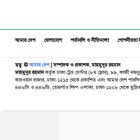
প্রায় গন্তব্
গ্রামে এ ঘটনা ঘটে। পুলিশ ও স্থানীয় সূত্রে জানা
পরিবর্তন করে
যায়, রাত আনুমানিক আড়াইটা থেকে তিনটার মধ্যে
চেষ্টা করে। 
গ্রামের গরু ব্যবসায়ী মো. নাসি
চেষ্টা ব্যর্থ
চট্টগ্রামের 
আমার দেশ
যোগাযোগ
শর্তাবলি ও নীতিমালা
গোপনীয়তা 
স্বত্ব: ©️
আমার দেশ
| সম্পাদক ও প্রকাশক, মাহমুদুর রহমান
মাহমুদুর রহমান
কর্তৃক ঢাকা ট্রেড সেন্টার (৮ম ফ্লোর), ৯৯, কাজী নজ
কারওয়ান বাজার, ঢাকা-১২১৫ থেকে প্রকাশিত এবং আমার দেশ পাবলিক
৪৪৬/সি ও ৪৪৬/ডি, তেজগাঁও শিল্প এলাকা, ঢাকা-১২০৮ থেকে মুদ্রি