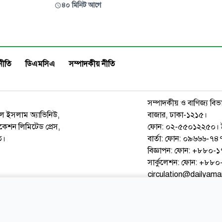
যের কাছাকাছি পৌঁছে গেলেও রুট
আগ্নেয়াস্ত্রের মহড়া দেখা গিয়েছিল
৪০ মিনিট আগে
 বিকল্প পথ দিয়ে শহরে প্রবেশের
অস্ত্রেরই দুই বছর পরও কোনো সন্ধা
তবে র‍্যাবের অভিযানে তাদের সেই
সামাজিক মাধ্যমে ছড়িয়ে পড়া ছব
 হয়। বৃহস্পতিবার সকাল ১০টার দিকে
অস্ত্র হাতে দেখা যাওয়া ব্যক্তিদের বির
পটিয়া পৌরসভার তাজ
হলেও অস্ত্র উদ্ধার ও অভিযুক্ত
নীতি
ডিএমসিএ
সম্পাদকীয় নীতি
সম্পাদকীয় ও বাণিজ্য বিভ
রুল ইসলাম অ্যাভিনিউ,
বাজার, ঢাকা-১২১৫।
েশন লিমিটেড প্রেস,
ফোন: ০২-৫৫০১২২৫০। 
ত।
বার্তা: ফোন: ০৯৬৬৬-
বিজ্ঞাপন: ফোন: +৮৮০
সার্কুলেশন: ফোন: +৮
circulation@dailyam
ওয়েব মেইল
কনভার