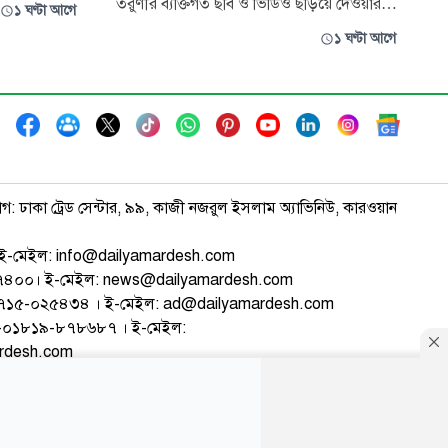
, তার অধিকাংশ
তরুণীর ব্যক্তিগত ছবি ও ভিডিও ছড়িয়ে দেওয়ার
১ ঘণ্টা আগে
ন মেলেনি।
হুমকি এবং ব্ল্যাকমেইলের অভিযোগে
১ ঘণ্টা আগে
ি ও ভিডিওতে
জামালপুরের দেওয়ানগঞ্জ উপজেলার এক
ুদ্ধে মামলা
কলেজছাত্রকে গ্রেপ্তার করেছে জেলা গোয়েন্দা
পুলিশ (ডিবি)। গ্রেপ্তার হওয়া মোস্তাফিজুর রহমান
মেহেদী (১৯) দেওয়ানগঞ্জ উপজেলার কালিকাপুর
গ্রামের ম
াগ: ঢাকা ট্রেড সেন্টার, ৯৯, কাজী নজরুল ইসলাম অ্যাভিনিউ, কারওয়ান
ই-মেইল: info@dailyamardesh.com
৭৪৭৪০০। ই-মেইল: news@dailyamardesh.com
-১৭১৫-০২৫৪৩৪ । ই-মেইল: ad@dailyamardesh.com
৮০-০১৮১৯-৮৭৮৬৮৭ । ই-মেইল:
ardesh.com
্টার
আর্কাইভ
বিজ্ঞাপন
সাইটম্যাপ