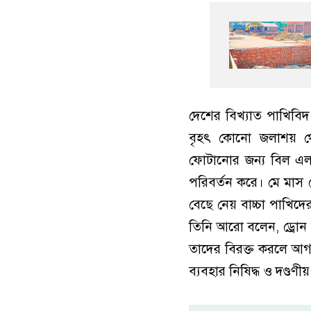
দেশের বিখ্যাত পাখিবি
বৃহৎ কোনো জলাশয় থে
ফোটানোর জন্য বিল এলাক
পরিবর্তন করে। মে মাস থ
বেছে নেয় বাচ্চা পাখিদে
তিনি আরো বলেন, ড্রোন 
তাদের বিরক্ত করলে আগা
ব্যবহার নিষিদ্ধ ও দণ্ডণ