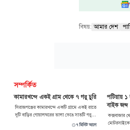
বিষয়:
আমার দেশ
পাখ
সম্পর্কিত
কামারখন্দে একই গ্রাম থেকে ৭ গরু চুরি
পটিয়ায় ১ 
বাইক জব্দ
সিরাজগঞ্জের কামারখন্দে একটি গ্রামে একই রাতে
দুটি বাড়ির গোয়ালঘরের তালা ভেঙে সাতটি গরু
কক্সবাজার থে
চুরির অভিযোগ উঠেছে। বৃহস্পতিবার ভোররাতে
মোটরসাইকেল 
৭ মিনিট আগে
উপজেলার জামতৈল ইউনিয়নের হালুয়াকান্দি