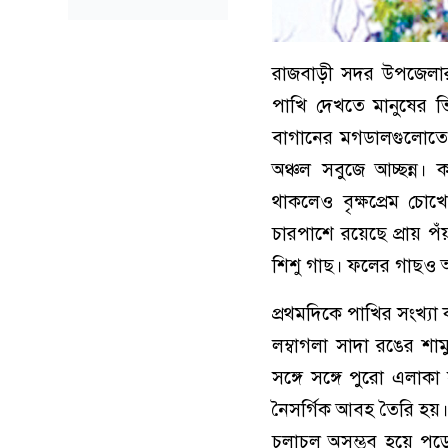
রাজবাড়ী সদর উপজেলার
পাখি দেখতে মানুষের ভি
বাগানের মগডালগুলোতে।
অঞ্চল সবুজে আচ্ছন্ন।
থাকলেও বৃক্ষপ্রেম চ
চারপাশে রয়েছে প্রায় প
শিশু গাছ। ফলের গাছও আ
প্রথমদিকে পাখির সংখ্যা
লম্বাগলা সাদা রঙের শা
সঙ্গে সঙ্গে পুরো এলাক
নৈসর্গিক আবহ তৈরি হয়।
চলাচল অসম্ভব হয়ে পড়ে