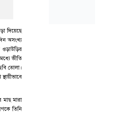
াড়া দিয়েছে
দিন অসংখ্য
ের ওড়াউড়ির
মধ্যে ভীতি
 ছবি তোলা।
স্থায়ীভাবে
র মাছ মারা
াগকে তিনি