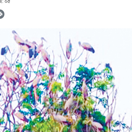
১২: ০৫