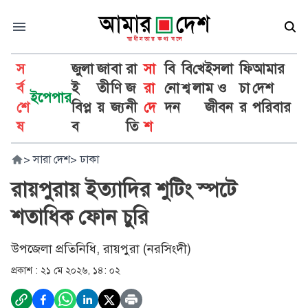
স
জুলা
জা
বা
রা
সা
বি
বি
খে
ইসলা
ফি
আমার
র্ব
ই
তী
ণি
জ
রা
নো
শ্ব
লা
ম ও
চা
দেশ
ইপেপার
শে
বিপ্ল
য়
জ্য
নী
দে
দন
জীবন
র
পরিবার
ষ
ব
তি
শ
>
সারা দেশ
>
ঢাকা
রায়পুরায় ইত্যাদির শুটিং স্পটে
শতাধিক ফোন চুরি
উপজেলা প্রতিনিধি, রায়পুরা (নরসিংদী)
প্রকাশ :
২১ মে ২০২৬, ১৪: ০২