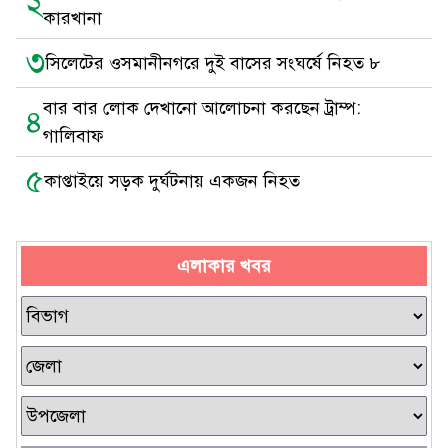
২
কারখানা
৩
সিলেটের ওসমানীনগরে দুই বাসের সংঘর্ষে নিহত ৮
বার বার লোক দেখানো আলোচনা করছেন ট্রাম্প:
৪
গালিবাফ
৫
কাপ্তাইয়ে সড়ক দুর্ঘটনায় একজন নিহত
এলাকার খবর