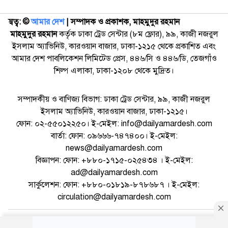
স্বত্ব: ©️
আমার দেশ
| সম্পাদক ও প্রকাশক, মাহমুদুর রহমান
মাহমুদুর রহমান
কর্তৃক ঢাকা ট্রেড সেন্টার (৮ম ফ্লোর), ৯৯, কাজী নজরুল
ইসলাম অ্যাভিনিউ, কারওয়ান বাজার, ঢাকা-১২১৫ থেকে প্রকাশিত এবং
আমার দেশ পাবলিকেশন লিমিটেড প্রেস, ৪৪৬/সি ও ৪৪৬/ডি, তেজগাঁও
শিল্প এলাকা, ঢাকা-১২০৮ থেকে মুদ্রিত।
সম্পাদকীয় ও বাণিজ্য বিভাগ: ঢাকা ট্রেড সেন্টার, ৯৯, কাজী নজরুল
ইসলাম অ্যাভিনিউ, কারওয়ান বাজার, ঢাকা-১২১৫।
ফোন: ০২-৫৫০১২২৫০। ই-মেইল: info@dailyamardesh.com
বার্তা: ফোন: ০৯৬৬৬-৭৪৭৪০০। ই-মেইল:
news@dailyamardesh.com
বিজ্ঞাপন: ফোন: +৮৮০-১৭১৫-০২৫৪৩৪ । ই-মেইল:
ad@dailyamardesh.com
সার্কুলেশন: ফোন: +৮৮০-০১৮১৯-৮৭৮৬৮৭ । ই-মেইল:
circulation@dailyamardesh.com
ওয়েব মেইল
কনভার্টার
আর্কাইভ
বিজ্ঞাপন
সাইটম্যাপ