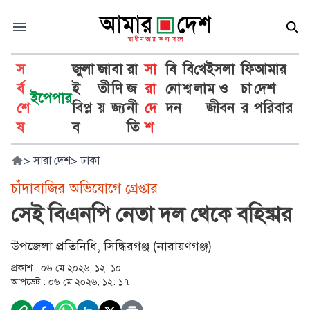
স
জুলা
জা
বা
রা
সা
বি
বি
খে
ইসলা
ফি
আমার
র্ব
ই
তী
ণি
জ
রা
নো
শ্ব
লা
ম ও
চা
দেশ
ইপেপার
শে
বিপ্ল
য়
জ্য
নী
দে
দন
জীবন
র
পরিবার
ষ
ব
তি
শ
>
সারা দেশ
>
ঢাকা
চাঁদাবাজির অভিযোগে গ্রেপ্তার
সেই বিএনপি নেতা দল থেকে বহিষ্কার
উপজেলা প্রতিনিধি, সিদ্ধিরগঞ্জ (নারায়ণগঞ্জ)
প্রকাশ :
০৬ মে ২০২৬, ১২: ১০
আপডেট :
০৬ মে ২০২৬, ১২: ১৭