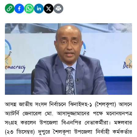
আসন্ন জাতীয় সংসদ নির্বাচনে ঝিনাইদহ-১ (শৈলকূপা) আসনে
অ্যাটর্নি জেনারেল মো. আসাদুজ্জামানের পক্ষে মনোনয়নপত্র
সংগ্রহ কর‌লেন উপজেলা বিএনপির নেতাকর্মীরা। মঙ্গলবার
(২৩ ডিসেম্বর) দুপুরে শৈলকূপা উপজেলা নির্বাহী কর্মকর্তার