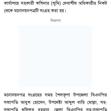
কার্যালয়ে সহকারী কশিনার (ভূমি) দেবাশীষ অধিকারীর নিকট
থেকে মনোনয়নপত্রটি সংগ্রহ করা হয়।
বিজ্ঞাপন
ম‌নোনয়নপত্র সংগ্রহের সময় শৈলকূপা উপজেলা বিএনপির
সভাপতি আবুল হোসেন, উপদেষ্টা আব্দুল বারি মোল্লা, সহ-
সভাপতি খলিলুর রহমান, জেলা বিএনপির সহ-সভাপতি