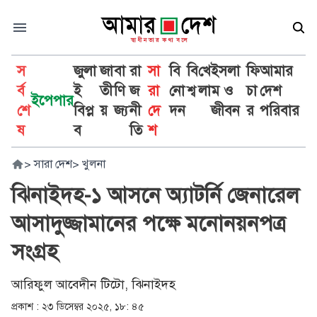
স
জুলা
জা
বা
রা
সা
বি
বি
খে
ইসলা
ফি
আমার
র্ব
ই
তী
ণি
জ
রা
নো
শ্ব
লা
ম ও
চা
দেশ
ইপেপার
শে
বিপ্ল
য়
জ্য
নী
দে
দন
জীবন
র
পরিবার
ষ
ব
তি
শ
>
সারা দেশ
>
খুলনা
ঝিনাইদহ-১ আসনে অ্যাটর্নি জেনারেল
আসাদুজ্জামানের পক্ষে মনোনয়নপত্র
সংগ্রহ
আরিফুল আবেদীন টি‌টো, ঝিনাইদহ
প্রকাশ :
২৩ ডিসেম্বর ২০২৫, ১৮: ৪৫