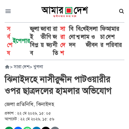
স
জুলা
জা
বা
রা
সা
বি
বি
খে
ইসলা
ফি
আমার
র্ব
ই
তী
ণি
জ
রা
নো
শ্ব
লা
ম ও
চা
দেশ
ইপেপার
শে
বিপ্ল
য়
জ্য
নী
দে
দন
জীবন
র
পরিবার
ষ
ব
তি
শ
>
সারা দেশ
>
খুলনা
ঝিনাইদহে নাসীরুদ্দীন পাটওয়ারীর
ওপর ছাত্রদলের হামলার অভিযোগ
জেলা প্রতিনিধি, ঝিনাইদহ
প্রকাশ :
২২ মে ২০২৬, ১৫: ০৫
আপডেট :
২২ মে ২০২৬, ১৫: ৫৬