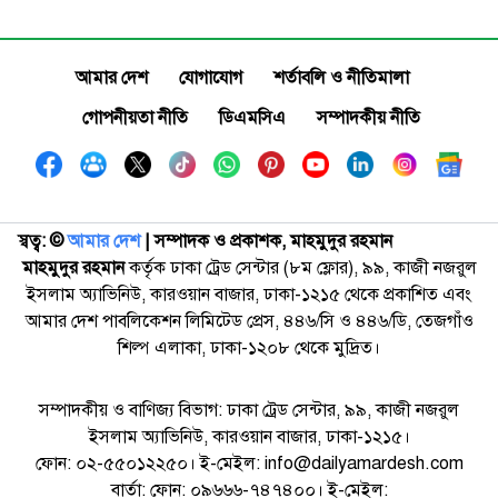
আমার দেশ
যোগাযোগ
শর্তাবলি ও নীতিমালা
গোপনীয়তা নীতি
ডিএমসিএ
সম্পাদকীয় নীতি
স্বত্ব: ©️
আমার দেশ
| সম্পাদক ও প্রকাশক, মাহমুদুর রহমান
মাহমুদুর রহমান
কর্তৃক ঢাকা ট্রেড সেন্টার (৮ম ফ্লোর), ৯৯, কাজী নজরুল
ইসলাম অ্যাভিনিউ, কারওয়ান বাজার, ঢাকা-১২১৫ থেকে প্রকাশিত এবং
আমার দেশ পাবলিকেশন লিমিটেড প্রেস, ৪৪৬/সি ও ৪৪৬/ডি, তেজগাঁও
শিল্প এলাকা, ঢাকা-১২০৮ থেকে মুদ্রিত।
সম্পাদকীয় ও বাণিজ্য বিভাগ: ঢাকা ট্রেড সেন্টার, ৯৯, কাজী নজরুল
ইসলাম অ্যাভিনিউ, কারওয়ান বাজার, ঢাকা-১২১৫।
ফোন: ০২-৫৫০১২২৫০। ই-মেইল: info@dailyamardesh.com
বার্তা: ফোন: ০৯৬৬৬-৭৪৭৪০০। ই-মেইল: