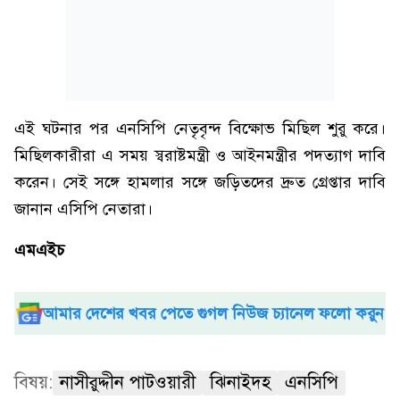
এই ঘটনার পর এনসিপি নেতৃবৃন্দ বিক্ষোভ মি‌ছিল শুরু ক‌রে।
মি‌ছিলকারীরা এ সময় স্বরাষ্টমন্ত্রী ও আইনমন্ত্রীর পদত্যাগ দাবি
করেন। সেই সঙ্গে হামলার সঙ্গে জড়িতদের দ্রুত গ্রেপ্তার দাবি
জানান এ‌সি‌পি নেতারা।
এমএইচ
আমার দেশের খবর পেতে গুগল নিউজ চ্যানেল ফলো করুন
বিষয়:
নাসীরুদ্দীন পাটওয়ারী
ঝিনাইদহ
এনসিপি