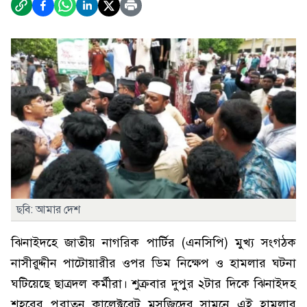
ছবি: আমার দেশ
ঝিনাইদহে জাতীয় নাগরিক পার্টির (এনসিপি) মুখ্য সংগঠক
নাসীরুদ্দীন পাটোয়ারীর ওপর ডিম নিক্ষেপ ও হামলার ঘটনা
ঘটি‌য়ে‌ছে ছাত্রদল কর্মীরা। শুক্রবার দুপুর ২টার দিকে ঝিনাইদহ
শহ‌রের পুরাতন কালেক্টরেট মসজিদের সামনে এই হামলার