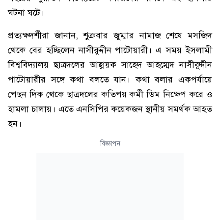
ঘটনা ঘটে।
প্রত্যক্ষদর্শীরা জানান, শুক্রবার জুম্মার নামাজ শেষে মসজিদ
থেকে বের হচ্ছিলেন নাসীরুদ্দীন পাটোয়ারী। এ সময় ইসলামী
বিশ্ববিদ্যালয় ছাত্রদলের আহ্বায়ক সাহেদ আহম্মেদ নাসীরুদ্দীন
পাটোয়ারীর সঙ্গে কথা বলতে যান। কথা বলার একপর্যায়ে
পেছন দিক থে‌কে ছাত্রদ‌লের ক‌তিপয় কর্মী ডিম নিক্ষেপ করে ও
হামলা চালায়। এতে এনসিপির কয়েকজন স্থানীয় সমর্থক আহত
হন।
বিজ্ঞাপন