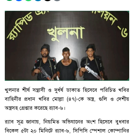
খুলনার শীর্ষ সন্ত্রাসী ও দুর্ধর্ষ ডাকাত হিসেবে পরিচিত খবির
বাহিনীর প্রধান খবির মোল্লা (৪৭)-কে অস্ত্র, গুলি ও দেশীয়
অস্ত্রসহ গ্রেপ্তার করেছে র‍্যাব-৬।
র‍্যাব সূত্র জানায়, নিয়মিত অভিযানের অংশ হিসেবে বুধবার
বিকেল ৫টা ২০ মিনিটে র‍্যাব-৬, সিপিসি স্পেশাল কোম্পানির