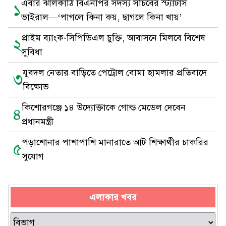
এবার ঝালকাঠি বিএনপির সদস্য সচিবের স্ট্যাটাস
১
ভাইরাল—‘পাগলে কিনা কয়, ছাগলে কিনা খায়’
প্রাইম ব্যাংক-সিপিডিএল চুক্তি, আবাসনে মিলবে বিশেষ
২
সুবিধা
যুবদল নেতার বাড়িতে পেট্রোল বোমা হামলার প্রতিবাদে
৩
বিক্ষোভ
কিশোরগঞ্জে ১৪ উদ্যোক্তাকে গোল্ড মেডেল দেবেন
৪
প্রধানমন্ত্রী
পড়াশোনার পাশাপাশি মানারাতে আট শিক্ষার্থীর চাকরির
৫
সুযোগ
এলাকার খবর