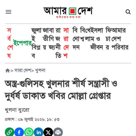
স
জুলা
জা
বা
রা
সা
বি
বি
খে
ইসলা
ফি
আমার
র্ব
ই
তী
ণি
জ
রা
নো
শ্ব
লা
ম ও
চা
দেশ
ইপেপার
শে
বিপ্ল
য়
জ্য
নী
দে
দন
জীবন
র
পরিবার
ষ
ব
তি
শ
>
সারা দেশ
>
খুলনা
অস্ত্র-গুলিসহ খুলনার শীর্ষ সন্ত্রাসী ও
দুর্ধর্ষ ডাকাত খবির মোল্লা গ্রেপ্তার
খুলনা ব্যুরো
প্রকাশ :
০৯ জুলাই ২০২৬, ১৬: ৫৩