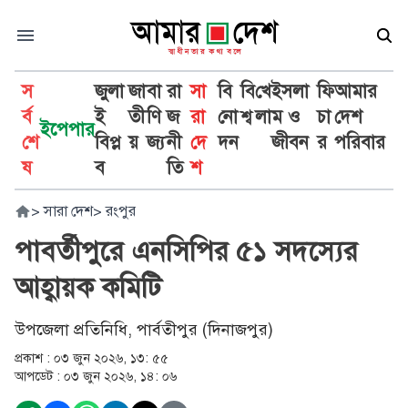
স
জুলা
জা
বা
রা
সা
বি
বি
খে
ইসলা
ফি
আমার
র্ব
ই
তী
ণি
জ
রা
নো
শ্ব
লা
ম ও
চা
দেশ
ইপেপার
শে
বিপ্ল
য়
জ্য
নী
দে
দন
জীবন
র
পরিবার
ষ
ব
তি
শ
>
সারা দেশ
>
রংপুর
পাবর্তীপুরে এনসিপির ৫১ সদস্যের
আহ্বায়ক কমিটি
উপজেলা প্রতিনিধি, পার্বতীপুর (দিনাজপুর)
প্রকাশ :
০৩ জুন ২০২৬, ১৩: ৫৫
আপডেট :
০৩ জুন ২০২৬, ১৪: ০৬