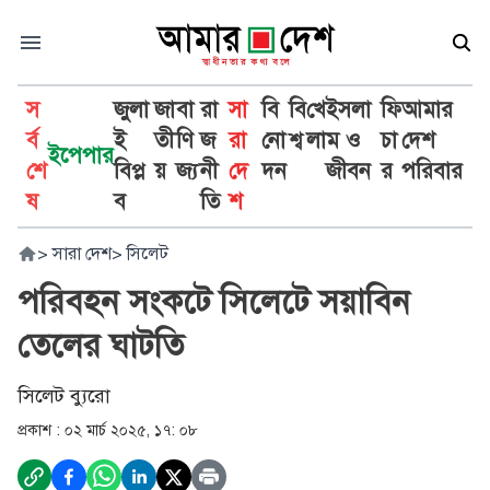
স
জুলা
জা
বা
রা
সা
বি
বি
খে
ইসলা
ফি
আমার
র্ব
ই
তী
ণি
জ
রা
নো
শ্ব
লা
ম ও
চা
দেশ
ইপেপার
শে
বিপ্ল
য়
জ্য
নী
দে
দন
জীবন
র
পরিবার
ষ
ব
তি
শ
>
সারা দেশ
>
সিলেট
পরিবহন সংকটে সিলেটে সয়াবিন
তেলের ঘাটতি
সিলেট ব্যুরো
প্রকাশ :
০২ মার্চ ২০২৫, ১৭: ০৮