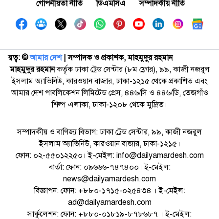
গোপনীয়তা নীতি
ডিএমসিএ
সম্পাদকীয় নীতি
স্বত্ব: ©️
আমার দেশ
| সম্পাদক ও প্রকাশক, মাহমুদুর রহমান
মাহমুদুর রহমান
কর্তৃক ঢাকা ট্রেড সেন্টার (৮ম ফ্লোর), ৯৯, কাজী নজরুল
ইসলাম অ্যাভিনিউ, কারওয়ান বাজার, ঢাকা-১২১৫ থেকে প্রকাশিত এবং
আমার দেশ পাবলিকেশন লিমিটেড প্রেস, ৪৪৬/সি ও ৪৪৬/ডি, তেজগাঁও
শিল্প এলাকা, ঢাকা-১২০৮ থেকে মুদ্রিত।
সম্পাদকীয় ও বাণিজ্য বিভাগ: ঢাকা ট্রেড সেন্টার, ৯৯, কাজী নজরুল
ইসলাম অ্যাভিনিউ, কারওয়ান বাজার, ঢাকা-১২১৫।
ফোন: ০২-৫৫০১২২৫০। ই-মেইল: info@dailyamardesh.com
বার্তা: ফোন: ০৯৬৬৬-৭৪৭৪০০। ই-মেইল:
news@dailyamardesh.com
বিজ্ঞাপন: ফোন: +৮৮০-১৭১৫-০২৫৪৩৪ । ই-মেইল:
ad@dailyamardesh.com
সার্কুলেশন: ফোন: +৮৮০-০১৮১৯-৮৭৮৬৮৭ । ই-মেইল: