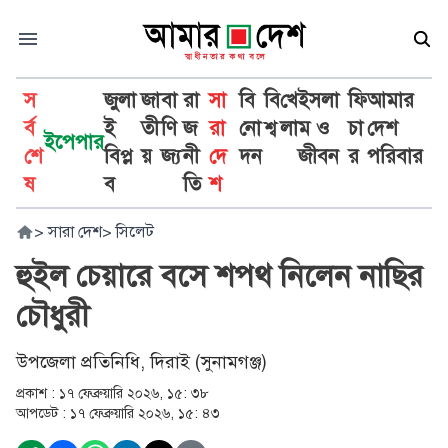
স
জুলা
জা
বা
রা
সা
বি
বি
খে
ইসলা
ফি
আমার
র্ব
ই
তী
ণি
জ
রা
নো
শ্ব
লা
ম ও
চা
দেশ
ইপেপার
শে
বিপ্ল
য়
জ্য
নী
দে
দন
জীবন
র
পরিবার
ষ
ব
তি
শ
>
সারা দেশ
>
সিলেট
হুইল চেয়ারে বসে শপথ নিলেন নাছির
চৌধুরী
উপজেলা প্রতিনিধি, দিরাই (সুনামগঞ্জ)
প্রকাশ :
১৭ ফেব্রুয়ারি ২০২৬, ১৫: ৩৮
আপডেট :
১৭ ফেব্রুয়ারি ২০২৬, ১৫: ৪৩