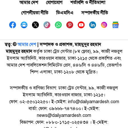
আমার দেশ
যোগাযোগ
শর্তাবলি ও নীতিমালা
গোপনীয়তা নীতি
ডিএমসিএ
সম্পাদকীয় নীতি
স্বত্ব: ©️
আমার দেশ
| সম্পাদক ও প্রকাশক, মাহমুদুর রহমান
মাহমুদুর রহমান
কর্তৃক ঢাকা ট্রেড সেন্টার (৮ম ফ্লোর), ৯৯, কাজী নজরুল
ইসলাম অ্যাভিনিউ, কারওয়ান বাজার, ঢাকা-১২১৫ থেকে প্রকাশিত এবং
আমার দেশ পাবলিকেশন লিমিটেড প্রেস, ৪৪৬/সি ও ৪৪৬/ডি, তেজগাঁও
শিল্প এলাকা, ঢাকা-১২০৮ থেকে মুদ্রিত।
সম্পাদকীয় ও বাণিজ্য বিভাগ: ঢাকা ট্রেড সেন্টার, ৯৯, কাজী নজরুল
ইসলাম অ্যাভিনিউ, কারওয়ান বাজার, ঢাকা-১২১৫।
ফোন: ০২-৫৫০১২২৫০। ই-মেইল: info@dailyamardesh.com
বার্তা: ফোন: ০৯৬৬৬-৭৪৭৪০০। ই-মেইল:
news@dailyamardesh.com
বিজ্ঞাপন: ফোন: +৮৮০-১৭১৫-০২৫৪৩৪ । ই-মেইল: