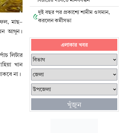
বিচারের দাবিতে মানববন্ধন
দুই বছর পর প্রকাশ্যে শামীম ওসমান,
৫
করলেন কর্মীসভা
 ফল, মাছ-
যেন আগুন।
এলাকার খবর
াঁচ লিটার
াহিয়া খান
থাকবে না।
খুঁজুন