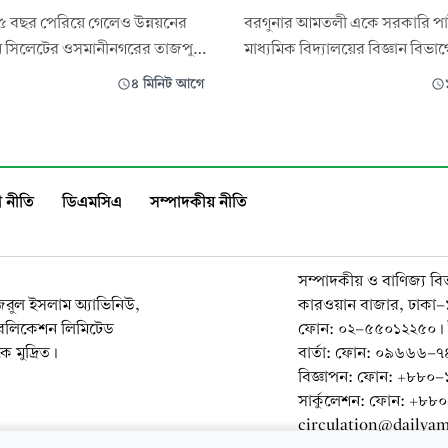
৫৫ বছর পেরিয়ে গেলেও উন্নয়নের
বরগুনার আমতলী একে সরকারি প
েনি সিলেটের ওসমানীনগরের তাজপুর
মাধ্যমিক বিদ্যালয়ের বিজ্ঞান বিভ
িন গ্রামের মানুষের যোগাযোগ
শ্রেণীর ছাত্র ইমন হত্যার বিচারের দ
৪ মিনিট আগে
যুগের পর যুগ কাঁচা ও বেহাল সড়ক
আমতলী তে মানববন্ধন কর্মসূচি প
 করতে গিয়ে চরম দুর্ভোগ পোহাচ্ছেন
হয়েছে। বিদ্যালয় শিক্ষার্থী শিক্ষক ক
হাজারো মানুষ। সামান্য বৃষ্টি হলেই
অভিভাবক ও সর্বস্তরে জনসাধারণে
দা ও পানি জমে সৃষ্টি হ
রবিবার সকাল ১০ টায় আমতলী একে স্কুল
 নীতি
ডিএমসিএ
সম্পাদকীয় নীতি
চৌরাস্তা চত্বরে ম
সম্পাদকীয় ও বাণিজ্য বি
নজরুল ইসলাম অ্যাভিনিউ,
কারওয়ান বাজার, ঢাকা
াবলিকেশন লিমিটেড
ফোন: ০২-৫৫০১২২৫০। 
 মুদ্রিত।
বার্তা: ফোন: ০৯৬৬৬
বিজ্ঞাপন: ফোন: +৮৮
সার্কুলেশন: ফোন: +৮
circulation@dailya