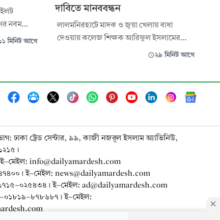
দাবিতে মানববন্ধন
াইলট
াগের নবম
লালমনিরহাটে মাদক ও জুয়া খেলায় বাধা
াবিতে
দেওয়ায় কলেজ শিক্ষক আরিফুল ইসলামের
১১ মিনিট আগে
ালন করা
(৩৫) ওপর হামলার প্রতিবাদে মানববন্ধন
২৯ মিনিট আগে
র্মচারী
করেছেন এলাকাবাসী। হামলার সঙ্গে জড়িতদের
র অংশগ্রহণে
দ্রুত গ্রেপ্তার ও দৃষ্টান্তমূলক শাস্তির দাবিতে
রোববার (৯ আগস্ট) সকালে সদর উপজেলার
মোগলহাট টেম্পু স্ট্যান্ড সড়কে এ মানববন্ধন
অনুষ্ঠিত হয়। আ
ভাগ: ঢাকা ট্রেড সেন্টার, ৯৯, কাজী নজরুল ইসলাম অ্যাভিনিউ,
-১২১৫।
ই-মেইল: info@dailyamardesh.com
-৭৪৭৪০০। ই-মেইল: news@dailyamardesh.com
০-১৭১৫-০২৫৪৩৪ । ই-মেইল: ad@dailyamardesh.com
৮০-০১৮১৯-৮৭৮৬৮৭ । ই-মেইল:
mardesh.com