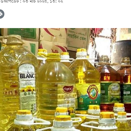
৫৬
আপডেট :
০৩ মার্চ ২০২৫, ১৩: ০২