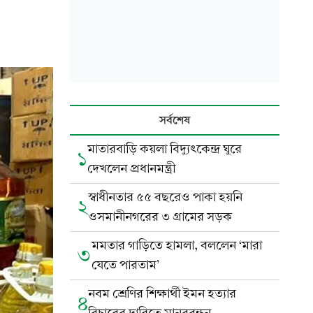
সর্বশেষ
মাতারবাড়ি কয়লা বিদ্যুৎকেন্দ্র ঘুরে
১
দেখলেন প্রধানমন্ত্রী
স্বাধীনতার ৫৫ বছরেও পাকা হয়নি
২
ওসমানীনগরের ৩ গ্রামের সড়ক
মমতার গাড়িতে হামলা, বললেন ‘মারা
৩
যেতে পারতাম’
নবম শ্রেণির শিক্ষার্থী ইমন হত্যার
৪