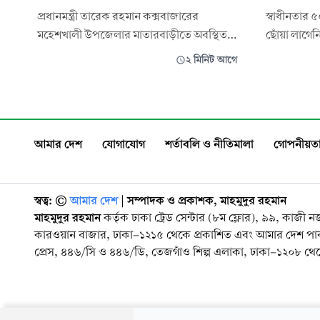
প্রধানমন্ত্রী তারেক রহমান কক্সবাজারের
স্বাধীনতার 
মহেশখালী উপজেলার মাতারবাড়ীতে অবস্থিত
ছোঁয়া লাগ
১২০০ মেগাওয়াট ক্ষমতার আল্ট্রা-
ইউনিয়নের ত
২ মিনিট আগে
সুপারক্রিটিক্যাল কয়লাভিত্তিক বিদ্যুৎকেন্দ্র
ব্যবস্থায়। 
পরিদর্শন করেছেন। এ সময় প্রধানমন্ত্রী বলেন,
দিয়ে চলাচল
দেশের ক্রমবর্ধমান বিদ্যুৎ চাহিদা পূরণের
তিন গ্রামের 
পাশাপাশি জ্বালানি উৎসের বৈচিত্র্য নিশ্চিত করা
সড়কজুড়ে কা
আমার দেশ
যোগাযোগ
শর্তাবলি ও নীতিমালা
গোপনীয়তা
প্রয়োজ
স্বত্ব: ©️
আমার দেশ
| সম্পাদক ও প্রকাশক, মাহমুদুর রহমান
মাহমুদুর রহমান
কর্তৃক ঢাকা ট্রেড সেন্টার (৮ম ফ্লোর), ৯৯, কাজী 
কারওয়ান বাজার, ঢাকা-১২১৫ থেকে প্রকাশিত এবং আমার দেশ প
প্রেস, ৪৪৬/সি ও ৪৪৬/ডি, তেজগাঁও শিল্প এলাকা, ঢাকা-১২০৮ থেকে