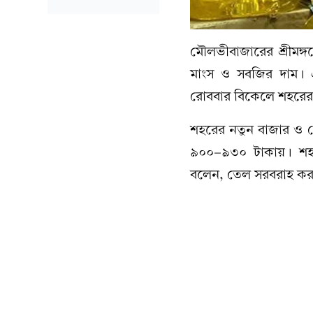
মৌলভীবাজারের শ্রীমঙ্
মাংস ও সবজির দাম। 
রোববার বিকেলে শহরের ব
শহরের নতুন বাজার ও প
৯০০-৯৩০ টাকায়। শহরের
বলেন, তেল সরবরাহ করছ