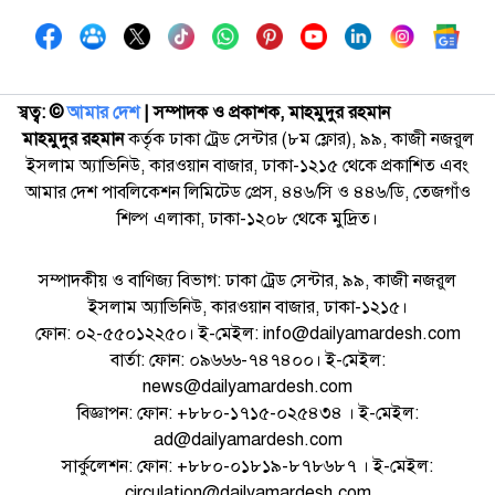
স্বত্ব: ©️
আমার দেশ
| সম্পাদক ও প্রকাশক, মাহমুদুর রহমান
মাহমুদুর রহমান
কর্তৃক ঢাকা ট্রেড সেন্টার (৮ম ফ্লোর), ৯৯, কাজী নজরুল
ইসলাম অ্যাভিনিউ, কারওয়ান বাজার, ঢাকা-১২১৫ থেকে প্রকাশিত এবং
আমার দেশ পাবলিকেশন লিমিটেড প্রেস, ৪৪৬/সি ও ৪৪৬/ডি, তেজগাঁও
শিল্প এলাকা, ঢাকা-১২০৮ থেকে মুদ্রিত।
সম্পাদকীয় ও বাণিজ্য বিভাগ: ঢাকা ট্রেড সেন্টার, ৯৯, কাজী নজরুল
ইসলাম অ্যাভিনিউ, কারওয়ান বাজার, ঢাকা-১২১৫।
ফোন: ০২-৫৫০১২২৫০। ই-মেইল: info@dailyamardesh.com
বার্তা: ফোন: ০৯৬৬৬-৭৪৭৪০০। ই-মেইল:
news@dailyamardesh.com
বিজ্ঞাপন: ফোন: +৮৮০-১৭১৫-০২৫৪৩৪ । ই-মেইল:
ad@dailyamardesh.com
সার্কুলেশন: ফোন: +৮৮০-০১৮১৯-৮৭৮৬৮৭ । ই-মেইল:
circulation@dailyamardesh.com