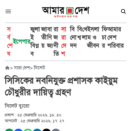
স
জুলা
জা
বা
রা
সা
বি
বি
খে
ইসলা
ফি
আমার
র্ব
ই
তী
ণি
জ
রা
নো
শ্ব
লা
ম ও
চা
দেশ
ইপেপার
শে
বিপ্ল
য়
জ্য
নী
দে
দন
জীবন
র
পরিবার
ষ
ব
তি
শ
>
সারা দেশ
>
সিলেট
সিসিকের নবনিযুক্ত প্রশাসক কাইয়ুম
চৌধুরীর দায়িত্ব গ্রহণ
সিলেট ব্যুরো
প্রকাশ :
২৫ ফেব্রুয়ারি ২০২৬, ১৬: ৫০
আপডেট :
২৫ ফেব্রুয়ারি ২০২৬, ১৭: ২৭