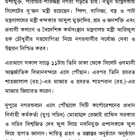
মশামুক্ত, পরিষ্কার-পরিচ্ছন্ন নগরী গড়তে চাই। নতুন মন্ত্রিসভায়
সিলেটের দু’জন মন্ত্রী রয়েছেন। শিল্প, বাণিজ্য, বস্ত্র ও পাট
মন্ত্রণালযের মন্ত্রী খন্দকার আব্দুল মুক্তাদির, শ্রম ও জনশক্তি এবং
প্রবাসী কল্যাণ ও বৈদেশিক কর্মসংস্থান মন্ত্রণালয় মন্ত্রী আরিফুল
হক চৌধুরীর সহযোগিতা নিয়ে নগরবাসীর সর্বোচ্চ সেবা ও
উন্নয়ন নিশ্চিত করব।
এরআগে সকাল সাড়ে ১১টায় তিনি ঢাকা থেকে সিলেট ওসমানী
আন্তর্জাতিক বিমানবন্দরে এসে পৌঁছান। এরপর তিনি হযরত
শাহজালাল (রহ.)-এর মাজার ও হযরত শাহপরান (রহ.)-এর
মাজার জিয়ারত করেন।
দুপুরে নগরভবনে এসে পৌঁছালে সিটি কর্পোরেশনের প্রধান
নির্বাহী কর্মকর্তা (যুগ্ম সচিব) মোহাম্মদ রেজাই রাফিন সরকার
ও সচিব বিশ্বজিত দেব ফুল দিয়ে নবনিযুক্ত প্রশাসককে ফুল
দিয়ে স্বাগত জানান। দায়িত্ব গ্রহণ ও হস্তান্তর অনুষ্ঠানে অনুষ্ঠানে