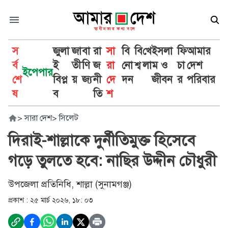
স
জুলা
জা
বা
রা
সা
বি
বি
খে
ইসলা
ফি
আমার
র্ব
ই
তী
ণি
জ
রা
নো
শ্ব
লা
ম ও
চা
দেশ
ইপেপার
শে
বিপ্ল
য়
জ্য
নী
দে
দন
জীবন
র
পরিবার
ষ
ব
তি
শ
>
সারা দেশ
>
সিলেট
দিরাই-শাল্লাকে দুর্নীতিমুক্ত হিসেবে
গড়ে তুলতে হবে: নাছির উদ্দীন চৌধুরী
উপজেলা প্রতিনিধি, শাল্লা (সুনামগঞ্জ)
প্রকাশ :
২৫ মার্চ ২০২৬, ১৮: ০৩