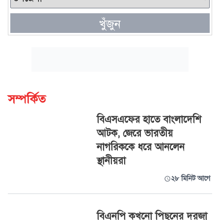
খুঁজুন
সম্পর্কিত
বিএসএফের হাতে বাংলাদেশি
আটক, জেরে ভারতীয়
নাগরিককে ধরে আনলেন
স্থানীয়রা
২৮ মিনিট আগে
বিএনপি কখনো পিছনের দরজা