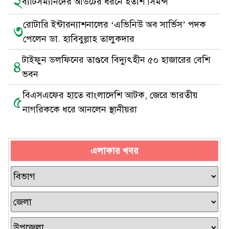
২
ব্যাটসম্যানদের আউটের ধরনে হতাশ সিমন্স
রোটারি ইন্টারন্যাশনালের ‘এভিনিউ অব সার্ভিস’ পদক
৩
পেলেন ডা. হাবিবুল্লাহ তালুকদার
টাইফুন ডলফিনের তাণ্ডবে বিদ্যুৎহীন ৫০ হাজারের বেশি
৪
ভবন
বিএসএফের হাতে বাংলাদেশি আটক, জেরে ভারতীয়
৫
নাগরিককে ধরে আনলেন স্থানীয়রা
এলাকার খবর