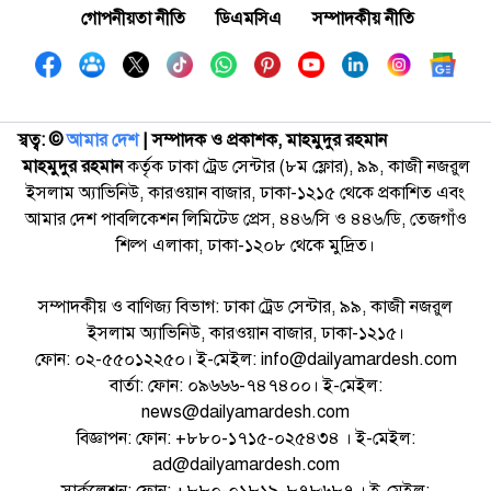
গোপনীয়তা নীতি
ডিএমসিএ
সম্পাদকীয় নীতি
স্বত্ব: ©️
আমার দেশ
| সম্পাদক ও প্রকাশক, মাহমুদুর রহমান
মাহমুদুর রহমান
কর্তৃক ঢাকা ট্রেড সেন্টার (৮ম ফ্লোর), ৯৯, কাজী নজরুল
ইসলাম অ্যাভিনিউ, কারওয়ান বাজার, ঢাকা-১২১৫ থেকে প্রকাশিত এবং
আমার দেশ পাবলিকেশন লিমিটেড প্রেস, ৪৪৬/সি ও ৪৪৬/ডি, তেজগাঁও
শিল্প এলাকা, ঢাকা-১২০৮ থেকে মুদ্রিত।
সম্পাদকীয় ও বাণিজ্য বিভাগ: ঢাকা ট্রেড সেন্টার, ৯৯, কাজী নজরুল
ইসলাম অ্যাভিনিউ, কারওয়ান বাজার, ঢাকা-১২১৫।
ফোন: ০২-৫৫০১২২৫০। ই-মেইল: info@dailyamardesh.com
বার্তা: ফোন: ০৯৬৬৬-৭৪৭৪০০। ই-মেইল:
news@dailyamardesh.com
বিজ্ঞাপন: ফোন: +৮৮০-১৭১৫-০২৫৪৩৪ । ই-মেইল:
ad@dailyamardesh.com