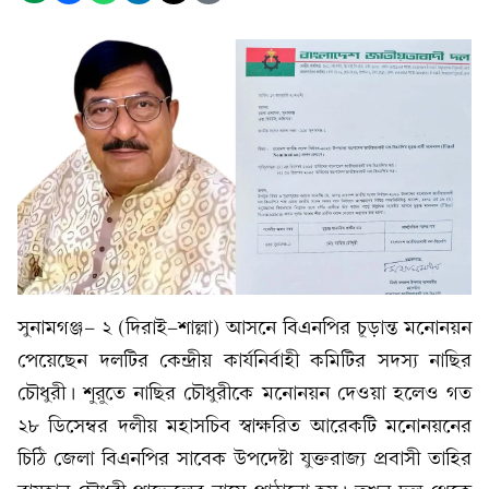
সুনামগঞ্জ- ২ (দিরাই-শাল্লা) আসনে বিএনপির চূড়ান্ত মনোনয়ন
পেয়েছেন দলটির কেন্দ্রীয় কার্যনির্বাহী কমিটির সদস্য নাছির
চৌধুরী। শুরুতে নাছির চৌধুরীকে মনোনয়ন দেওয়া হলেও গত
২৮ ডিসেম্বর দলীয় মহাসচিব স্বাক্ষরিত আরেকটি মনোনয়নের
চিঠি জেলা বিএনপির সাবেক উপদেষ্টা যুক্তরাজ্য প্রবাসী তাহির