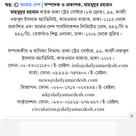
স্বত্ব: ©️
আমার দেশ
| সম্পাদক ও প্রকাশক, মাহমুদুর রহমান
মাহমুদুর রহমান
কর্তৃক ঢাকা ট্রেড সেন্টার (৮ম ফ্লোর), ৯৯, কাজী
নজরুল ইসলাম অ্যাভিনিউ, কারওয়ান বাজার, ঢাকা-১২১৫ থেকে
প্রকাশিত এবং আমার দেশ পাবলিকেশন লিমিটেড প্রেস, ৪৪৬/সি ও
৪৪৬/ডি, তেজগাঁও শিল্প এলাকা, ঢাকা-১২০৮ থেকে মুদ্রিত।
সম্পাদকীয় ও বাণিজ্য বিভাগ: ঢাকা ট্রেড সেন্টার, ৯৯, কাজী নজরুল
ইসলাম অ্যাভিনিউ, কারওয়ান বাজার, ঢাকা-১২১৫।
ফোন: ০২-৫৫০১২২৫০। ই-মেইল: info@dailyamardesh.com
বার্তা: ফোন: ০৯৬৬৬-৭৪৭৪০০। ই-মেইল:
news@dailyamardesh.com
বিজ্ঞাপন: ফোন: +৮৮০-১৭১৫-০২৫৪৩৪ । ই-মেইল:
ad@dailyamardesh.com
সার্কুলেশন: ফোন: +৮৮০-০১৮১৯-৮৭৮৬৮৭ । ই-মেইল:
circulation@dailyamardesh.com
ওয়েব মেইল
কনভার্টার
আর্কাইভ
বিজ্ঞাপন
সাইটম্যাপ