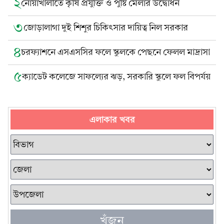
২
নোয়াখালীতে কৃষি প্রযুক্তি ও পুষ্টি মেলার উদ্বোধন
৩
জোড়ালাগা দুই শিশুর চিকিৎসার দায়িত্ব নিল সরকার
৪
চরফ্যাশনে এসএসসির ফলে স্কুলকে পেছনে ফেলল মাদ্রাসা
৫
ক্যাডেট কলেজে সাফল্যের ঝড়, সরকারি স্কুলে ফল বিপর্যয়
এলাকার খবর
খুঁজুন