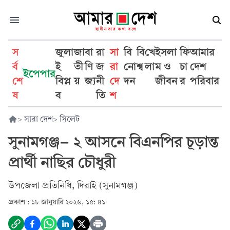
স
জুলা
জা
বা
রা
সা
বি
বি
খে
ইসলা
ফি
আমার
র্ব
ই
তী
ণি
জ
রা
নো
শ্ব
লা
ম ও
চা
দেশ
ইপেপার
শে
বিপ্ল
য়
জ্য
নী
দে
দন
জীবন
র
পরিবার
ষ
ব
তি
শ
>
সারা দেশ
>
সিলেট
সুনামগঞ্জ- ২ আসনে বিএনপির চূড়ান্ত
প্রার্থী নাছির চৌধুরী
উপজেলা প্রতিনিধি, দিরাই (সুনামগঞ্জ)
প্রকাশ :
১৮ জানুয়ারি ২০২৬, ১৫: ৪১