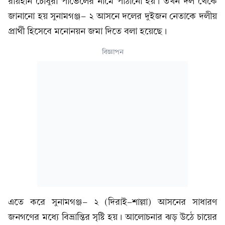
রায়হান চৌধুরী পাভেলের নামে পাঠানো হয়। তখন দল থেকে
জানানো হয় সুনামগঞ্জ- ২ আসনে দলের দুইজন নেতাকে দলীয়
প্রার্থী হিসেবে মনোনয়ন জমা দিতে বলা হয়েছে।
বিজ্ঞাপন
এতে করে সুনামগঞ্জ- ২ (দিরাই-শাল্লা) আসনের সাধারণ
জনগণের মধ্যে বিভ্রান্তির সৃষ্টি হয়। আলোচনার ঝড় উঠে চায়ের