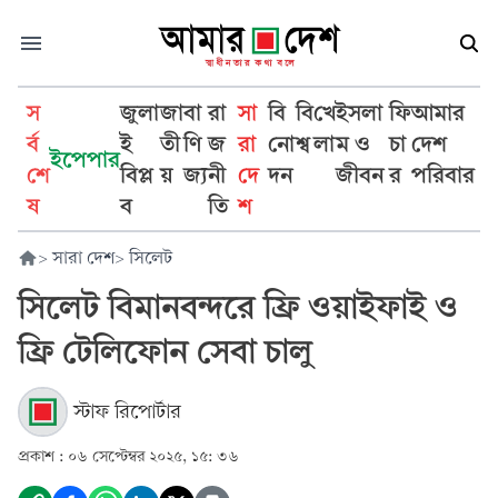
স
জুলা
জা
বা
রা
সা
বি
বি
খে
ইসলা
ফি
আমার
র্ব
ই
তী
ণি
জ
রা
নো
শ্ব
লা
ম ও
চা
দেশ
ইপেপার
শে
বিপ্ল
য়
জ্য
নী
দে
দন
জীবন
র
পরিবার
ষ
ব
তি
শ
>
সারা দেশ
>
সিলেট
সিলেট বিমানবন্দরে ফ্রি ওয়াইফাই ও
ফ্রি টেলিফোন সেবা চালু
স্টাফ রিপোর্টার
প্রকাশ :
০৬ সেপ্টেম্বর ২০২৫, ১৫: ৩৬