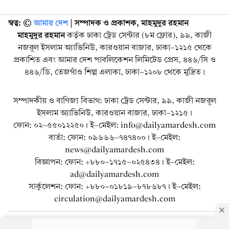
স্বত্ব: ©️
আমার দেশ
| সম্পাদক ও প্রকাশক, মাহমুদুর রহমান
মাহমুদুর রহমান
কর্তৃক ঢাকা ট্রেড সেন্টার (৮ম ফ্লোর), ৯৯, কাজী
নজরুল ইসলাম অ্যাভিনিউ, কারওয়ান বাজার, ঢাকা-১২১৫ থেকে
প্রকাশিত এবং আমার দেশ পাবলিকেশন লিমিটেড প্রেস, ৪৪৬/সি ও
৪৪৬/ডি, তেজগাঁও শিল্প এলাকা, ঢাকা-১২০৮ থেকে মুদ্রিত।
সম্পাদকীয় ও বাণিজ্য বিভাগ: ঢাকা ট্রেড সেন্টার, ৯৯, কাজী নজরুল
ইসলাম অ্যাভিনিউ, কারওয়ান বাজার, ঢাকা-১২১৫।
ফোন: ০২-৫৫০১২২৫০। ই-মেইল: info@dailyamardesh.com
বার্তা: ফোন: ০৯৬৬৬-৭৪৭৪০০। ই-মেইল:
news@dailyamardesh.com
বিজ্ঞাপন: ফোন: +৮৮০-১৭১৫-০২৫৪৩৪ । ই-মেইল:
ad@dailyamardesh.com
সার্কুলেশন: ফোন: +৮৮০-০১৮১৯-৮৭৮৬৮৭ । ই-মেইল:
circulation@dailyamardesh.com
ওয়েব মেইল
কনভার্টার
আর্কাইভ
বিজ্ঞাপন
সাইটম্যাপ