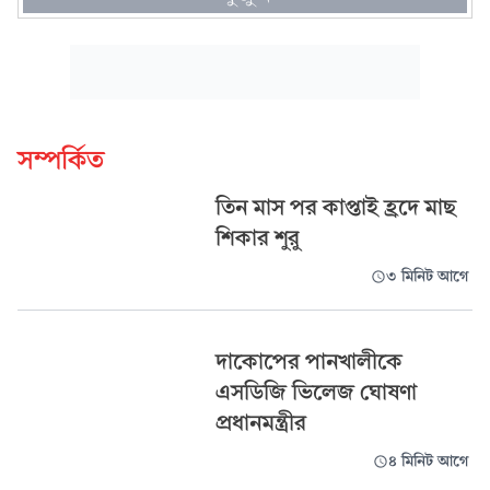
সম্পর্কিত
তিন মাস পর কাপ্তাই হ্রদে মাছ
শিকার শুরু
৩ মিনিট আগে
দাকোপের পানখালীকে
এসডিজি ভিলেজ ঘোষণা
প্রধানমন্ত্রীর
৪ মিনিট আগে