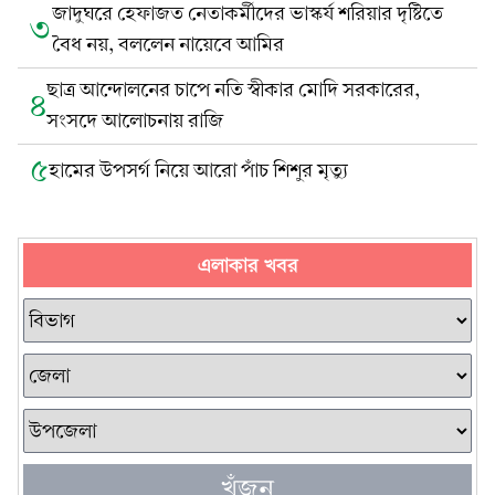
জাদুঘরে হেফাজত নেতাকর্মীদের ভাস্কর্য শরিয়ার দৃষ্টিতে
৩
বৈধ নয়, বললেন নায়েবে আমির
ছাত্র আন্দোলনের চাপে নতি স্বীকার মোদি সরকারের,
৪
সংসদে আলোচনায় রাজি
৫
হামের উপসর্গ নিয়ে আরো পাঁচ শিশুর মৃত্যু
এলাকার খবর
খুঁজুন