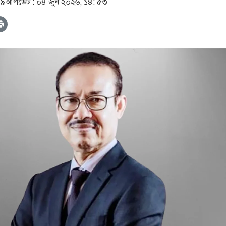
৪৯
আপডেট :
০৪ জুন ২০২৬, ১৪: ৫৩