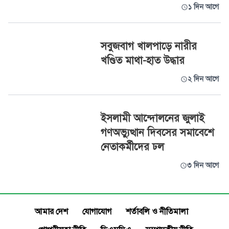
১ দিন আগে
সবুজবাগ খালপাড়ে নারীর
খণ্ডিত মাথা-হাত উদ্ধার
২ দিন আগে
ইসলামী আন্দোলনের জুলাই
গণঅভ্যুত্থান দিবসের সমাবেশে
নেতাকর্মীদের ঢল
৩ দিন আগে
আমার দেশ
যোগাযোগ
শর্তাবলি ও নীতিমালা