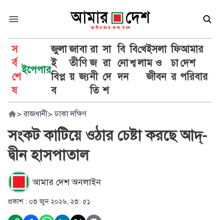
স
জুলা
জা
বা
রা
সা
বি
বি
খে
ইসলা
ফি
আমার
র্ব
ই
তী
ণি
জ
রা
নো
শ্ব
লা
ম ও
চা
দেশ
ইপেপার
শে
বিপ্ল
য়
জ্য
নী
দে
দন
জীবন
র
পরিবার
ষ
ব
তি
শ
>
রাজধানী
>
ঢাকা দক্ষিণ
সংকট কাটিয়ে ওঠার চেষ্টা করছে আদ্-
দ্বীন হাসপাতাল
আমার দেশ অনলাইন
প্রকাশ :
০৩ জুন ২০২৬, ২৩: ৫১