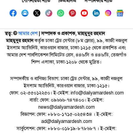
গোপনীয়তা নীতি
ডিএমসিএ
সম্পাদকীয় নীতি
স্বত্ব: ©️
আমার দেশ
| সম্পাদক ও প্রকাশক, মাহমুদুর রহমান
মাহমুদুর রহমান
কর্তৃক ঢাকা ট্রেড সেন্টার (৮ম ফ্লোর), ৯৯, কাজী নজরুল
ইসলাম অ্যাভিনিউ, কারওয়ান বাজার, ঢাকা-১২১৫ থেকে প্রকাশিত এবং
আমার দেশ পাবলিকেশন লিমিটেড প্রেস, ৪৪৬/সি ও ৪৪৬/ডি, তেজগাঁও
শিল্প এলাকা, ঢাকা-১২০৮ থেকে মুদ্রিত।
সম্পাদকীয় ও বাণিজ্য বিভাগ: ঢাকা ট্রেড সেন্টার, ৯৯, কাজী নজরুল
ইসলাম অ্যাভিনিউ, কারওয়ান বাজার, ঢাকা-১২১৫।
ফোন: ০২-৫৫০১২২৫০। ই-মেইল: info@dailyamardesh.com
বার্তা: ফোন: ০৯৬৬৬-৭৪৭৪০০। ই-মেইল:
news@dailyamardesh.com
বিজ্ঞাপন: ফোন: +৮৮০-১৭১৫-০২৫৪৩৪ । ই-মেইল:
ad@dailyamardesh.com
সার্কুলেশন: ফোন: +৮৮০-০১৮১৯-৮৭৮৬৮৭ । ই-মেইল: