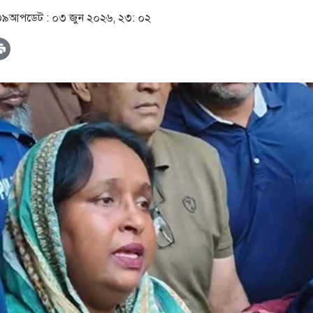
৩৯
আপডেট :
০৩ জুন ২০২৬, ২৩: ০২