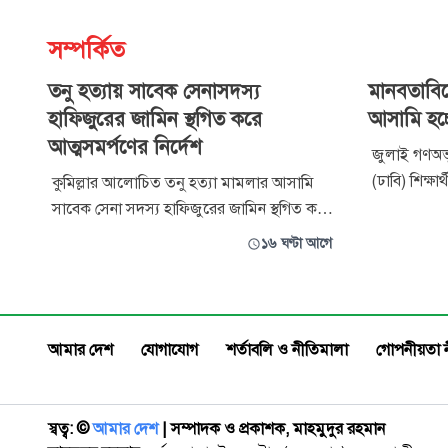
সম্পর্কিত
তনু হত্যায় সাবেক সেনাসদস্য
মানবতাবি
হাফিজুরের জামিন স্থগিত করে
আসামি হচ
আত্মসমর্পণের নির্দেশ
জুলাই গণঅভ্যু
(ঢাবি) শিক্
কুমিল্লার আলোচিত তনু হত্যা মামলার আসামি
মানবতাবিরোধ
সাবেক সেনা সদস্য হাফিজুরের জামিন স্থগিত করে
মুহম্মদ জা
আত্মসমর্পণের নির্দেশ দিয়েছে সংশ্লিষ্ট নিম্ন
১৬ ঘণ্টা আগে
এছাড়া ঢাবি
আদালত। ২৪ ঘণ্টার মধ্যে তাকে আত্মসমর্পণের
এম মাকসুদ 
নির্দেশ দেওয়া হয়েছে। বৃহস্পতিবার রাষ্ট্রপক্ষের
নিজামুল হক 
আবেদনের পর আপিল বিভাগের চেম্বার বিচারপতি
মো. রেজাউল হক এ আদেশ দেন। অ্যা
আমার দেশ
যোগাযোগ
শর্তাবলি ও নীতিমালা
গোপনীয়তা 
স্বত্ব: ©️
আমার দেশ
| সম্পাদক ও প্রকাশক, মাহমুদুর রহমান