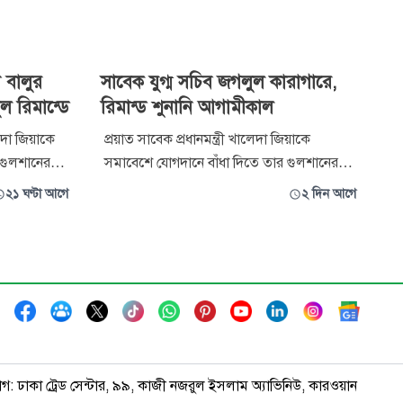
 বালুর
সাবেক যুগ্ম সচিব জগলুল কারাগারে,
ুল রিমান্ডে
রিমান্ড শুনানি আগামীকাল
েদা জিয়াকে
প্রয়াত সাবেক প্রধানমন্ত্রী খালেদা জিয়াকে
 গুলশানের
সমাবেশে যোগদানে বাঁধা দিতে তার গুলশানের
রতিবন্ধকতা
বাসভবনে সামনে বালুভর্তি ট্রাক রেখে প্রতিবন্ধকতা
২১ ঘণ্টা আগে
২ দিন আগে
্টার অভিযোগে
ও হত্যাচেষ্টার অভিযোগে করা মামলায় সাবেক
চিব সৈয়দ
যুগ্ম সচিব সৈয়দ জগলুল পাশাকে কারাগারে
ঞ্জুর করেছেন
পাঠানো হয়েছে। একই সাথে তদন্ত কর্মকর্তার করা
১০ দিনের রিমান্ড আবেদনের ওপর আগামী
াগ: ঢাকা ট্রেড সেন্টার, ৯৯, কাজী নজরুল ইসলাম অ্যাভিনিউ, কারওয়ান