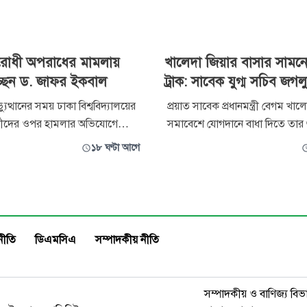
রোধী অপরাধের মামলায়
খালেদা জিয়ার বাসার সামনে
্ছেন ড. জাফর ইকবাল
ট্রাক: সাবেক যুগ্ম সচিব জগল
ত্থানের সময় ঢাকা বিশ্ববিদ্যালয়ের
প্রয়াত সাবেক প্রধানমন্ত্রী বেগম খাল
ষার্থীদের ওপর হামলার অভিযোগে
সমাবেশে যোগদানে বাধা দিতে তার
ী অপরাধের মামলায় অধ্যাপক ড.
বাসার সামনে বালুভর্তি ট্রাক রেখে প্
১৮ ঘণ্টা আগে
ফর ইকবালকে আসামি করা হয়েছে।
তৈরি এবং পিপার স্প্রেসহ হত্যা চেষ
র সাবেক উপাচার্য অধ্যাপক এ এস
করা মামলায় গ্রেপ্তার সাবেক যুগ্ম স
কামাল, সাবেক বিচারপতি এ বি এম
জগলুল পাশার সাত দিনের রিমান্ড ম
মানিক, শিক্ষক কে এম জামাল উদ্দি
আদালত।
নীতি
ডিএমসিএ
সম্পাদকীয় নীতি
সম্পাদকীয় ও বাণিজ্য বিভ