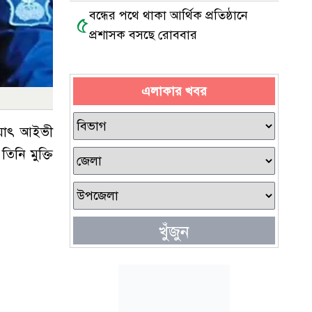
বন্ধের পথে থাকা আর্থিক প্রতিষ্ঠানে
৫
প্রশাসক বসছে রোববার
এলাকার খবর
ায়াৎ আইভী
িনি মুক্তি
খুঁজুন