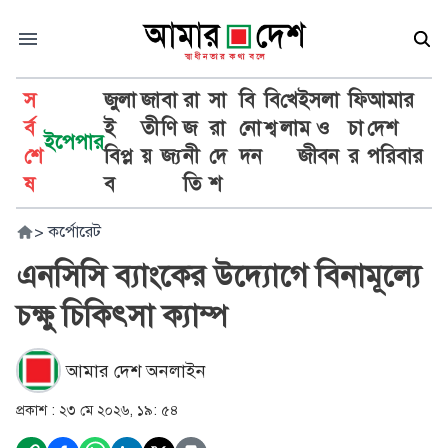
স
জুলা
জা
বা
রা
সা
বি
বি
খে
ইসলা
ফি
আমার
র্ব
ই
তী
ণি
জ
রা
নো
শ্ব
লা
ম ও
চা
দেশ
ইপেপার
শে
বিপ্ল
য়
জ্য
নী
দে
দন
জীবন
র
পরিবার
ষ
ব
তি
শ
>
কর্পোরেট
এনসিসি ব্যাংকের উদ্যোগে বিনামূল্যে
চক্ষু চিকিৎসা ক্যাম্প
আমার দেশ অনলাইন
প্রকাশ :
২৩ মে ২০২৬, ১৯: ৫৪