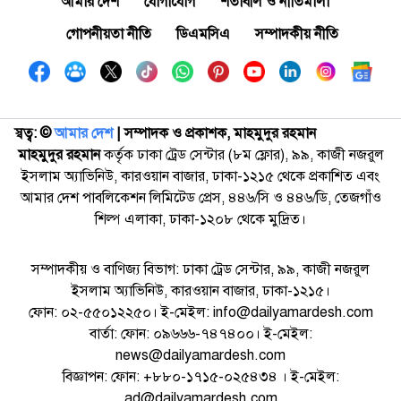
আমার দেশ
যোগাযোগ
শর্তাবলি ও নীতিমালা
গোপনীয়তা নীতি
ডিএমসিএ
সম্পাদকীয় নীতি
স্বত্ব: ©️
আমার দেশ
| সম্পাদক ও প্রকাশক, মাহমুদুর রহমান
মাহমুদুর রহমান
কর্তৃক ঢাকা ট্রেড সেন্টার (৮ম ফ্লোর), ৯৯, কাজী নজরুল
ইসলাম অ্যাভিনিউ, কারওয়ান বাজার, ঢাকা-১২১৫ থেকে প্রকাশিত এবং
আমার দেশ পাবলিকেশন লিমিটেড প্রেস, ৪৪৬/সি ও ৪৪৬/ডি, তেজগাঁও
শিল্প এলাকা, ঢাকা-১২০৮ থেকে মুদ্রিত।
সম্পাদকীয় ও বাণিজ্য বিভাগ: ঢাকা ট্রেড সেন্টার, ৯৯, কাজী নজরুল
ইসলাম অ্যাভিনিউ, কারওয়ান বাজার, ঢাকা-১২১৫।
ফোন: ০২-৫৫০১২২৫০। ই-মেইল: info@dailyamardesh.com
বার্তা: ফোন: ০৯৬৬৬-৭৪৭৪০০। ই-মেইল:
news@dailyamardesh.com
বিজ্ঞাপন: ফোন: +৮৮০-১৭১৫-০২৫৪৩৪ । ই-মেইল:
ad@dailyamardesh.com