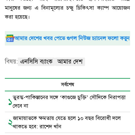
মানুষের জন্য এ বিনামূল্যের চক্ষু চিকিৎসা ক্যাম্প আয়োজন
করা হয়েছে।
আমার দেশের খবর পেতে গুগল নিউজ চ্যানেল ফলো করুন
বিষয়:
এনসিসি ব্যাংক
আমার দেশ
সর্বশেষ
তুরস্ক-পাকিস্তানের সঙ্গে ‘কাগুজে চুক্তি’ সৌদিকে নিরাপত্তা
১
দেবে না
জামায়াতকে ক্ষমতায় যেতে হলে ১০ বছর বিরোধী দলে
২
থাকতে হবে: রাশেদ খাঁন