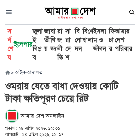
স
জুলা
জা
বা
রা
সা
বি
বি
খে
ইসলা
ফি
আমার
র্ব
ই
তী
ণি
জ
রা
নো
শ্ব
লা
ম ও
চা
দেশ
ইপেপার
শে
বিপ্ল
য়
জ্য
নী
দে
দন
জীবন
র
পরিবার
ষ
ব
তি
শ
>
আইন-আদালত
ওমরায় যেতে বাধা দেওয়ায় কোটি
টাকা ক্ষতিপূরণ চেয়ে রিট
আমার দেশ অনলাইন
প্রকাশ :
২৪ এপ্রিল ২০২৬, ১২: ০১
আপডেট :
২৪ এপ্রিল ২০২৬, ১২: ১৭