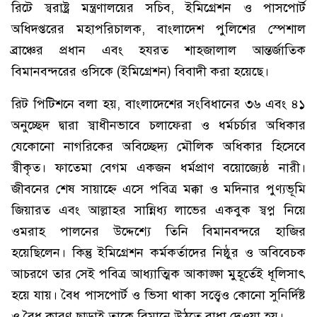
রিটে স্বরাষ্ট্র মন্ত্রণালয়ের সচিব, ইমিগ্রেশন ও পাসপোর্ট
অধিদপ্তরের মহাপরিচালক, বাংলাদেশ পুলিশের স্পেশাল
ব্রাঞ্চের প্রধান এবং হযরত শাহজালাল আন্তর্জাতিক
বিমানবন্দরের ওসিকে (ইমিগ্রেশন) বিবাদী করা হয়েছে।
রিট পিটিশনে বলা হয়, বাংলাদেশের সংবিধানের ৩৬ এবং ৪১
অনুচ্ছেদ দ্বারা স্বাধীনভাবে চলাফেরা ও ধর্মচর্চার অধিকার
যেকোনো নাগরিকের অবিচ্ছেদ্য মৌলিক অধিকার হিসেবে
স্বীকৃত। ফাতেমা বেগম একজন ধর্মপ্রাণ বয়োজ্যেষ্ঠ নারী।
জীবনের শেষ সায়াহ্নে এসে পবিত্র মক্কা ও মদিনার পুণ্যভূমি
জিয়ারত এবং আল্লাহর সান্নিধ্য লাভের একবুক স্বপ্ন নিয়ে
ওমরাহ পালনের উদ্দেশ্যে তিনি বিমানবন্দরে হাজির
হয়েছিলেন। কিন্তু ইমিগ্রেশন কর্মকর্তাদের নিষ্ঠুর ও অবিবেচক
আচরণে তার সেই পবিত্র আধ্যাত্মিক আকাঙ্ক্ষা মুহূর্তেই ধূলিসাৎ
হয়ে যায়। বৈধ পাসপোর্ট ও ভিসা থাকা সত্ত্বেও কোনো সুনির্দিষ্ট
ও বৈধ কারণ ছাড়াই তাকে বিমানে উঠতে বাধা দেওয়া হয়।