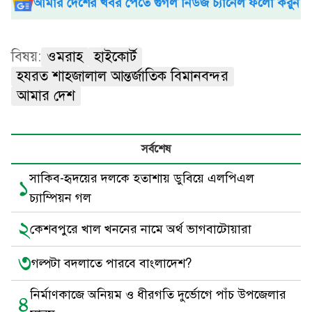
আমার দেশের খবর পেতে গুগল নিউজ চ্যানেল ফলো করুন
বিষয়:
ওমরাহ
হাইকোর্ট
হযরত শাহজালাল আন্তর্জাতিক বিমানবন্দর
আমার দেশ
সর্বশেষ
সাকিব-হৃদয়ের দলকে হতাশায় ডুবিয়ে এলপিএল
১
চ্যাম্পিয়ন গল
২
কেশবপুরে খাল খননের নামে অর্থ ভাগবাটোয়ারা
৩
গল্পটা বদলাতে পারবে বাংলাদেশ?
নির্মাণকাজে অনিয়ম ও ধীরগতি দুর্ভোগে পাঁচ ‍উপজেলার
৪