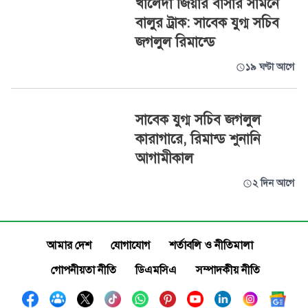
খালেদা জিয়ার বাসার সামনে
বালুর ট্রাক: সাবেক যুগ্ম সচিব
জগলুল রিমান্ডে
১৯ ঘণ্টা আগে
সাবেক যুগ্ম সচিব জগলুল
কারাগারে, রিমান্ড শুনানি
আগামীকাল
২ দিন আগে
আমার দেশ
যোগাযোগ
শর্তাবলি ও নীতিমালা
গোপনীয়তা নীতি
ডিএমসিএ
সম্পাদকীয় নীতি