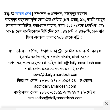
স্বত্ব: ©️
আমার দেশ
| সম্পাদক ও প্রকাশক, মাহমুদুর রহমান
মাহমুদুর রহমান
কর্তৃক ঢাকা ট্রেড সেন্টার (৮ম ফ্লোর), ৯৯, কাজী নজরুল
ইসলাম অ্যাভিনিউ, কারওয়ান বাজার, ঢাকা-১২১৫ থেকে প্রকাশিত এবং
আমার দেশ পাবলিকেশন লিমিটেড প্রেস, ৪৪৬/সি ও ৪৪৬/ডি, তেজগাঁও
শিল্প এলাকা, ঢাকা-১২০৮ থেকে মুদ্রিত।
সম্পাদকীয় ও বাণিজ্য বিভাগ: ঢাকা ট্রেড সেন্টার, ৯৯, কাজী নজরুল
ইসলাম অ্যাভিনিউ, কারওয়ান বাজার, ঢাকা-১২১৫।
ফোন: ০২-৫৫০১২২৫০। ই-মেইল: info@dailyamardesh.com
বার্তা: ফোন: ০৯৬৬৬-৭৪৭৪০০। ই-মেইল:
news@dailyamardesh.com
বিজ্ঞাপন: ফোন: +৮৮০-১৭১৫-০২৫৪৩৪ । ই-মেইল:
ad@dailyamardesh.com
সার্কুলেশন: ফোন: +৮৮০-০১৮১৯-৮৭৮৬৮৭ । ই-মেইল:
circulation@dailyamardesh.com