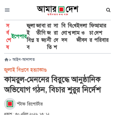
স
জুলা
জা
বা
রা
সা
বি
বি
খে
ইসলা
ফি
আমার
র্ব
ই
তী
ণি
জ
রা
নো
শ্ব
লা
ম ও
চা
দেশ
ইপেপার
শে
বিপ্ল
য়
জ্য
নী
দে
দন
জীবন
র
পরিবার
ষ
ব
তি
শ
>
আইন-আদালত
জুলাই বিপ্লবে হত্যাকাণ্ড
কামরুল-মেননের বিরুদ্ধে আনুষ্ঠানিক
অভিযোগ গঠন, বিচার শুরুর নির্দেশ
স্টাফ রিপোর্টার
প্রকাশ :
৩০ এপ্রিল ২০২৬, ১৩: ১২