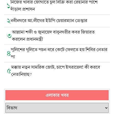
নিজের খাবার জোগাতে চুল বিক্রি করা রেহানার পাশে
১
দাঁড়াল প্রশাসন
২
নবীনগরে আ.লীগের ইউপি চেয়ারম্যান গ্রেপ্তার
আল্লামা শফী ও জুনায়েদ বাবুনগরীর কবর জিয়ারত
৩
করলেন প্রধানমন্ত্রী
পুলিশের গুলিতে পচন ধরে কেটে ফেলতে হয় শিবির নেতার
৪
পা
মক্কায় নতুন সামরিক জোট, চাপে ইসরায়েল! কী করবে
৫
নেতানিয়াহু?
এলাকার খবর