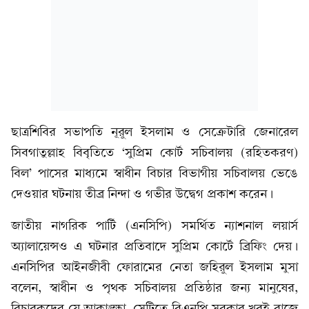
ছাত্রশিবির সভাপতি নূরুল ইসলাম ও সেক্রেটারি জেনারেল
সিবগাতুল্লাহ বিবৃতিতে ‘সুপ্রিম কোর্ট সচিবালয় (রহিতকরণ)
বিল’ পাসের মাধ্যমে স্বাধীন বিচার বিভাগীয় সচিবালয় ভেঙে
দেওয়ার ঘটনায় তীব্র নিন্দা ও গভীর উদ্বেগ প্রকাশ করেন।
জাতীয় নাগরিক পার্টি (এনসিপি) সমর্থিত ন্যাশনাল লয়ার্স
অ্যালায়েন্সও এ ঘটনার প্রতিবাদে সুপ্রিম কোর্টে ব্রিফিং দেয়।
এনসিপির আইনজীবী ফোরামের নেতা জহিরুল ইসলাম মুসা
বলেন, স্বাধীন ও পৃথক সচিবালয় প্রতিষ্ঠার জন্য মানুষের,
বিচারকদের যে আকাঙ্ক্ষা, সেটিতে বিএনপি সরকার খুবই বাজে