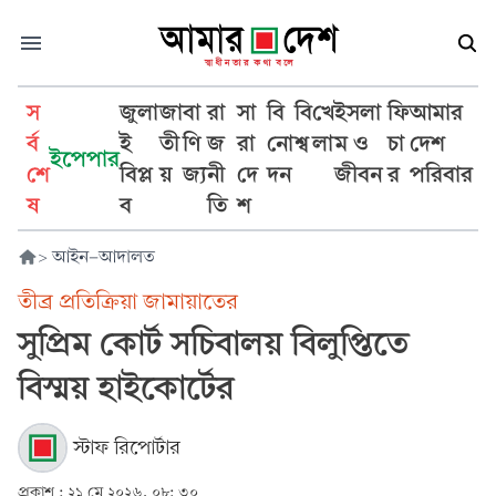
স
জুলা
জা
বা
রা
সা
বি
বি
খে
ইসলা
ফি
আমার
র্ব
ই
তী
ণি
জ
রা
নো
শ্ব
লা
ম ও
চা
দেশ
ইপেপার
শে
বিপ্ল
য়
জ্য
নী
দে
দন
জীবন
র
পরিবার
ষ
ব
তি
শ
>
আইন-আদালত
তীব্র প্রতিক্রিয়া জামায়াতের
সুপ্রিম কোর্ট সচিবালয় বিলুপ্তিতে
বিস্ময় হাইকোর্টের
স্টাফ রিপোর্টার
প্রকাশ :
২১ মে ২০২৬, ০৮: ৩০