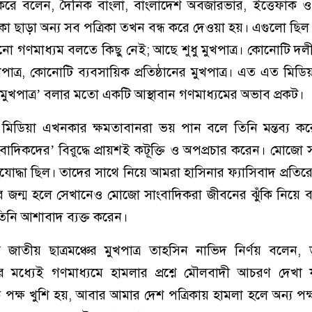
রে বলেন, দৈনিক বাংলা, বাংলাদেশ অবজারভার, ইত্তেফাক ও
া ছাড়া অন্য সব পত্রিকা তখন বন্ধ করে দেওয়া হয়। এগুলো ছি
নো গণমাধ্যম বলতে কিছু নেই; আছে শুধু মুখপাত্র। কোনোটি দলীয়
াত্র, কোনোটি ব্যবসায়িক প্রতিষ্ঠানের মুখপাত্র। এত এত মিড
র মুখপাত্র’ বলার মতো একটি আস্থাবান গণমাধ্যমের অভাব প্রকট।
 মিডিয়া এখনকার ক্ষমতাবানরা ভয় পান বলে তিনি মন্তব্য কর
াদিকদের’ বিরুদ্ধে প্রায়শই কটূক্তি ও অপপ্রচার করেন। মোজো 
হযোদ্ধা ছিল। তাদের সাথে নিয়ে আমরা হাসিনার ফ্যাসিবাদ প্রতি
র জন্ম হলে সেখানেও মোজো সাংবাদিকরা জীবনের ঝুঁকি নিয়ে 
িনি আশাবাদ ব্যক্ত করেন।
 জাতীয় ছাত্রমঞ্চের মুখপাত্র তাহসিন নাভিদ নির্ণয় বলেন, 
 মধ্যেই গণমাধ্যমে হামলার প্রশ্নে মৌলবাদী আচরণ দেখা য
্ষ খুশি হয়, আবার আমার দেশ পত্রিকায় হামলা হলে অন্য পক্