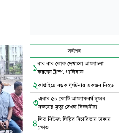
সর্বশেষ
বার বার লোক দেখানো আলোচনা
১
করছেন ট্রাম্প: গালিবাফ
২
কাপ্তাইয়ে সড়ক দুর্ঘটনায় একজন নিহত
এবার ৫০ কোটি আলোকবর্ষ দূরের
৩
নক্ষত্রের মৃত্যু দেখল বিজ্ঞানীরা
লিড নিউজ: দিল্লির দ্বিচারিতায় ঢাকায়
৪
ক্ষোভ