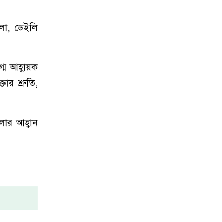
আলো, ডেইলি
্ম আহ্বায়ক
ার শ্রুতি,
লার আহ্বান