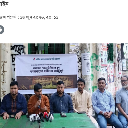
াইন
০৪
আপডেট :
১৬ জুন ২০২৬, ২০: ১১