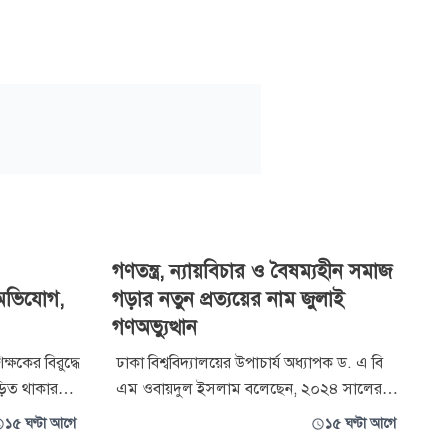
গণতন্ত্র, ন্যায়বিচার ও বৈষম্যহীন সমাজ
’ অভিযোগ,
গড়ার নতুন প্রত্যয়ের নাম জুলাই
গণঅভ্যুত্থান
ক্ষকের বিরুদ্ধে
ঢাকা বিশ্ববিদ্যালয়ের উপাচার্য অধ্যাপক ড. এ বি
ড়িত থাকার
এম ওবায়দুল ইসলাম বলেছেন, ২০২৪ সালের
টি গঠন করেছে
জুলাই গণঅভ্যুত্থান শুধু একটি রাজনৈতিক
১৫ ঘণ্টা আগে
১৫ ঘণ্টা আগে
 (৬ আগস্ট)
পরিবর্তনের ঘটনা নয়; এটি গণতন্ত্র, ন্যায়বিচার,