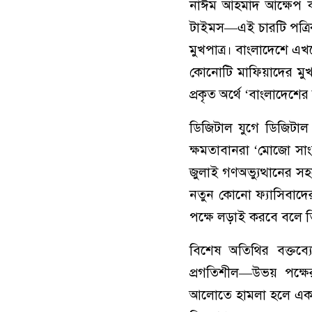
নাঈম আহমাদ আক্ষেপ ক
টাইমস—এই চারটি পত্রিক
মুখপাত্র। বাংলাদেশে এখ
কোনোটি মাফিয়াদের মুখপ
প্রকৃত অর্থে ‘বাংলাদেশে
ডিজিটাল যুগে ডিজিটাল
ক্ষমতাবানরা ‘মোজো সাংব
জুলাই গণঅভ্যুত্থানের স
নতুন কোনো ফ্যাসিবাদে
পক্ষে লড়াই করবে বলে ত
বিশেষ অতিথির বক্তব্যে
প্রগতিশীল—উভয় পক্ষের
আলোতে হামলা হলে এক পক