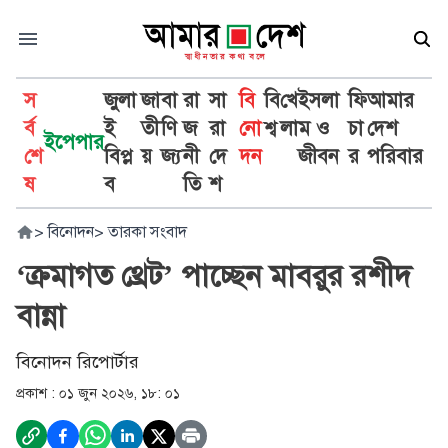
স
জুলা
জা
বা
রা
সা
বি
বি
খে
ইসলা
ফি
আমার
র্ব
ই
তী
ণি
জ
রা
নো
শ্ব
লা
ম ও
চা
দেশ
ইপেপার
শে
বিপ্ল
য়
জ্য
নী
দে
দন
জীবন
র
পরিবার
ষ
ব
তি
শ
>
বিনোদন
>
তারকা সংবাদ
‘ক্রমাগত থ্রেট’ পাচ্ছেন মাবরুর রশীদ
বান্না
বিনোদন রিপোর্টার
প্রকাশ :
০১ জুন ২০২৬, ১৮: ০১