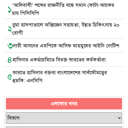
‘আদিবাসী’ শব্দের রাজনীতি বন্ধে সমান কোটা-আয়কর
১
চায় পিসিসিপি
রুমা হাসপাতালে অক্সিজেন সহায়তা, উন্নত চিকিৎসায় ২০
২
রোগী
৩
নারী আসনের এমপিকে আসিফ মাহমুদের আইনি নোটিশ
৪
হাসিনার একগুঁয়েমিতে বিরক্ত ভারতের কর্মকর্তারা
ভারতে হাসিনার বক্তব্য বাংলাদেশের সার্বভৌমত্বের
৫
হুমকি: এনসিপি
এলাকার খবর