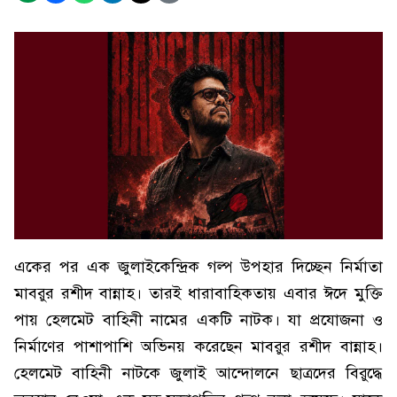
একের পর এক জুলাইকেন্দ্রিক গল্প উপহার দিচ্ছেন নির্মাতা
মাবরুর রশীদ বান্নাহ। তারই ধারাবাহিকতায় এবার ঈদে মুক্তি
পায় হেলমেট বাহিনী নামের একটি নাটক। যা প্রযোজনা ও
নির্মাণের পাশাপাশি অভিনয় করেছেন মাবরুর রশীদ বান্নাহ।
হেলমেট বাহিনী নাটকে জুলাই আন্দোলনে ছাত্রদের বিরুদ্ধে