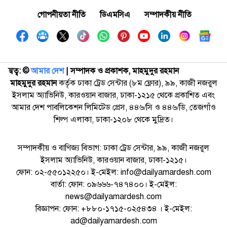
গোপনীয়তা নীতি
ডিএমসিএ
সম্পাদকীয় নীতি
স্বত্ব: ©️
আমার দেশ
| সম্পাদক ও প্রকাশক, মাহমুদুর রহমান
মাহমুদুর রহমান
কর্তৃক ঢাকা ট্রেড সেন্টার (৮ম ফ্লোর), ৯৯, কাজী নজরুল
ইসলাম অ্যাভিনিউ, কারওয়ান বাজার, ঢাকা-১২১৫ থেকে প্রকাশিত এবং
আমার দেশ পাবলিকেশন লিমিটেড প্রেস, ৪৪৬/সি ও ৪৪৬/ডি, তেজগাঁও
শিল্প এলাকা, ঢাকা-১২০৮ থেকে মুদ্রিত।
সম্পাদকীয় ও বাণিজ্য বিভাগ: ঢাকা ট্রেড সেন্টার, ৯৯, কাজী নজরুল
ইসলাম অ্যাভিনিউ, কারওয়ান বাজার, ঢাকা-১২১৫।
ফোন: ০২-৫৫০১২২৫০। ই-মেইল: info@dailyamardesh.com
বার্তা: ফোন: ০৯৬৬৬-৭৪৭৪০০। ই-মেইল:
news@dailyamardesh.com
বিজ্ঞাপন: ফোন: +৮৮০-১৭১৫-০২৫৪৩৪ । ই-মেইল:
ad@dailyamardesh.com