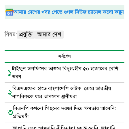
আমার দেশের খবর পেতে গুগল নিউজ চ্যানেল ফলো করুন
বিষয়:
প্রযুক্তি
আমার দেশ
সর্বশেষ
টাইফুন ডলফিনের তাণ্ডবে বিদ্যুৎহীন ৫০ হাজারের বেশি
১
ভবন
বিএসএফের হাতে বাংলাদেশি আটক, জেরে ভারতীয়
২
নাগরিককে ধরে আনলেন স্থানীয়রা
বিএনপি কখনো পিছনের দরজা দিয়ে ক্ষমতায় আসেনি:
৩
প্রতিমন্ত্রী
জ্বালানি তেল আমদানি নীতিমালা চূড়ান্ত হয়নি: জ্বালানি