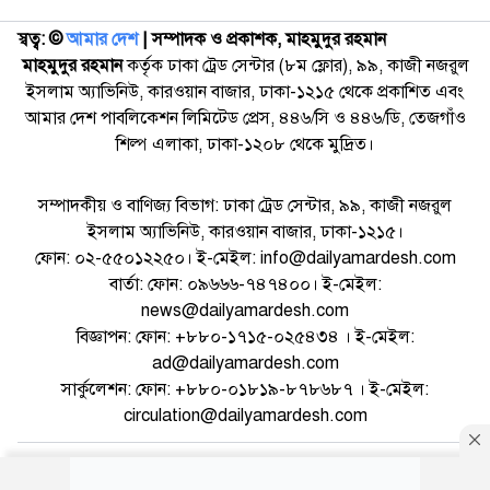
স্বত্ব: ©️
আমার দেশ
| সম্পাদক ও প্রকাশক, মাহমুদুর রহমান
মাহমুদুর রহমান
কর্তৃক ঢাকা ট্রেড সেন্টার (৮ম ফ্লোর), ৯৯, কাজী নজরুল
ইসলাম অ্যাভিনিউ, কারওয়ান বাজার, ঢাকা-১২১৫ থেকে প্রকাশিত এবং
আমার দেশ পাবলিকেশন লিমিটেড প্রেস, ৪৪৬/সি ও ৪৪৬/ডি, তেজগাঁও
শিল্প এলাকা, ঢাকা-১২০৮ থেকে মুদ্রিত।
সম্পাদকীয় ও বাণিজ্য বিভাগ: ঢাকা ট্রেড সেন্টার, ৯৯, কাজী নজরুল
ইসলাম অ্যাভিনিউ, কারওয়ান বাজার, ঢাকা-১২১৫।
ফোন: ০২-৫৫০১২২৫০। ই-মেইল: info@dailyamardesh.com
বার্তা: ফোন: ০৯৬৬৬-৭৪৭৪০০। ই-মেইল:
news@dailyamardesh.com
বিজ্ঞাপন: ফোন: +৮৮০-১৭১৫-০২৫৪৩৪ । ই-মেইল:
ad@dailyamardesh.com
সার্কুলেশন: ফোন: +৮৮০-০১৮১৯-৮৭৮৬৮৭ । ই-মেইল:
circulation@dailyamardesh.com
ওয়েব মেইল
কনভার্টার
আর্কাইভ
বিজ্ঞাপন
সাইটম্যাপ