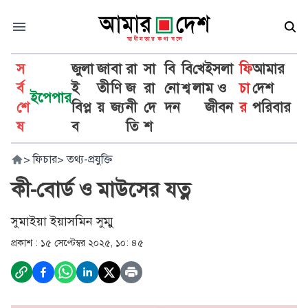
স
জুলা
জা
বা
রা
সা
বি
বি
খে
ইসলা
ফি
আমার
র্ব
ই
তী
ণি
জ
রা
নো
শ্ব
লা
ম ও
চা
দেশ
ইপেপার
শে
বিপ্ল
য়
জ্য
নী
দে
দন
জীবন
র
পরিবার
ষ
ব
তি
শ
>
ফিচার
>
তথ্য-প্রযুক্তি
কী-বোর্ড ও মাউসের যত্ন
সুমাইয়া ইয়াসমিন সুম্মু
প্রকাশ :
১৫ সেপ্টেম্বর ২০২৫, ১০: ৪৫