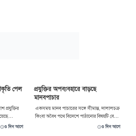
্বীকৃতি পেল
প্রযুক্তির অপব্যবহারে বাড়ছে
মানবপাচার
 প্রযুক্তির
একসময় মানব পাচারের সঙ্গে সীমান্ত, দালালচক্র
য়েছে
কিংবা অবৈধ পথে বিদেশে পাঠানোর বিষয়টি বেশি
মিটেড
জড়িত ছিল। কিন্তু সময়ের সঙ্গে অপরাধের
৩ দিন আগে
৩ দিন আগে
স্পেস ফর
কৌশলও পাল্টেছে। এখন পাচারকারীরা সামাজিক