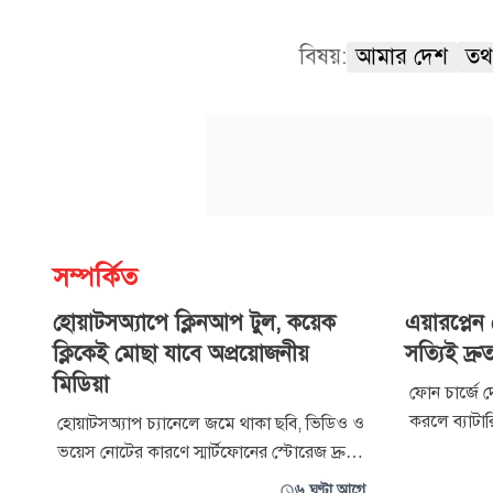
বিষয়:
আমার দেশ
তথ্
সম্পর্কিত
হোয়াটসঅ্যাপে ক্লিনআপ টুল, কয়েক
এয়ারপ্লে
ক্লিকেই মোছা যাবে অপ্রয়োজনীয়
সত্যিই দ্রু
মিডিয়া
ফোন চার্জে দ
করলে ব্যাটার
হোয়াটসঅ্যাপ চ্যানেলে জমে থাকা ছবি, ভিডিও ও
স্মার্টফোন ব
ভয়েস নোটের কারণে স্মার্টফোনের স্টোরেজ দ্রুত
প্রযুক্তি–বিষয
পূর্ণ হয়ে যাওয়ার সমস্যার সমাধানে নতুন
৬ ঘণ্টা আগে