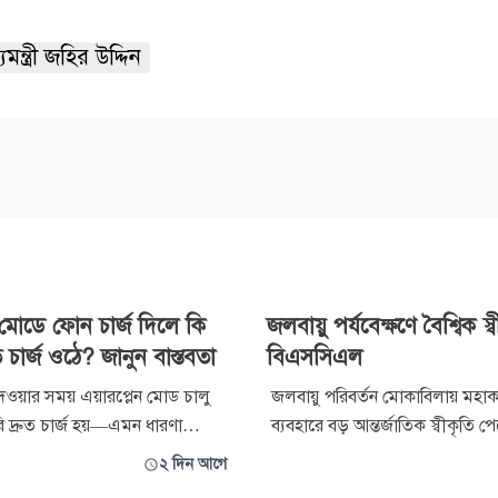
যমন্ত্রী জহির উদ্দিন
ন মোডে ফোন চার্জ দিলে কি
জলবায়ু পর্যবেক্ষণে বৈশ্বিক স
ত চার্জ ওঠে? জানুন বাস্তবতা
বিএসসিএল
েওয়ার সময় এয়ারপ্লেন মোড চালু
জলবায়ু পরিবর্তন মোকাবিলায় মহাকাশ
ি দ্রুত চার্জ হয়—এমন ধারণা
ব্যবহারে বড় আন্তর্জাতিক স্বীকৃতি পে
্যবহারকারীদের মধ্যে বেশ প্রচলিত।
বাংলাদেশ স্যাটেলাইট কোম্পানি লি
২ দিন আগে
়ক বিভিন্ন ব্লগ, সামাজিক
(বিএসসিএল)। আন্তর্জাতিক সংস্থা ‘