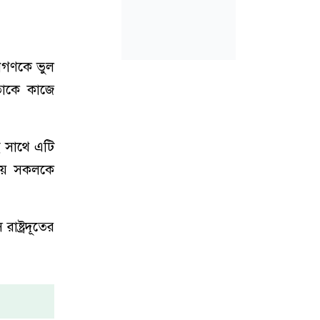
জনগণকে ভুল
তাকে কাজে
কই সাথে এটি
লায় সকলকে
াষ্ট্রদূতের