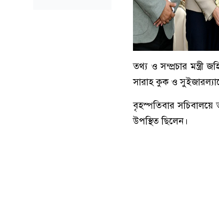
তথ্য ও সম্প্রচার মন্ত্র
সারাহ কুক ও সুইজারল্যান্ড
বৃহস্পতিবার সচিবালয়ে তা
উপস্থিত ছিলেন।