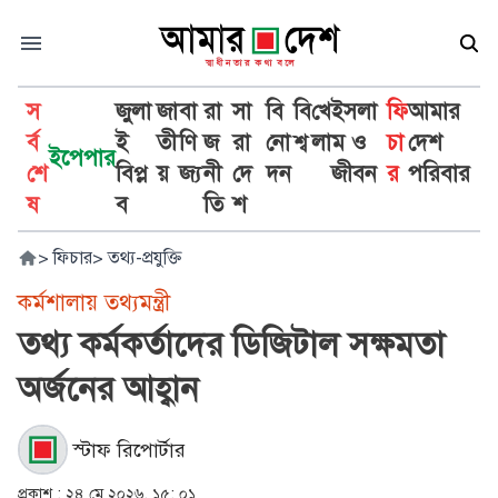
স
জুলা
জা
বা
রা
সা
বি
বি
খে
ইসলা
ফি
আমার
র্ব
ই
তী
ণি
জ
রা
নো
শ্ব
লা
ম ও
চা
দেশ
ইপেপার
শে
বিপ্ল
য়
জ্য
নী
দে
দন
জীবন
র
পরিবার
ষ
ব
তি
শ
>
ফিচার
>
তথ্য-প্রযুক্তি
কর্মশালায় তথ্যমন্ত্রী
তথ্য কর্মকর্তাদের ডিজিটাল সক্ষমতা
অর্জনের আহ্বান
স্টাফ রিপোর্টার
প্রকাশ :
২৪ মে ২০২৬, ১৫: ০১