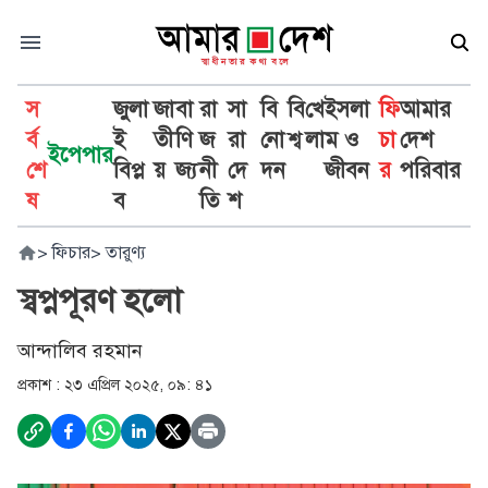
স
জুলা
জা
বা
রা
সা
বি
বি
খে
ইসলা
ফি
আমার
র্ব
ই
তী
ণি
জ
রা
নো
শ্ব
লা
ম ও
চা
দেশ
ইপেপার
শে
বিপ্ল
য়
জ্য
নী
দে
দন
জীবন
র
পরিবার
ষ
ব
তি
শ
>
ফিচার
>
তারুণ্য
স্বপ্নপূরণ হলো
আন্দালিব রহমান
প্রকাশ :
২৩ এপ্রিল ২০২৫, ০৯: ৪১