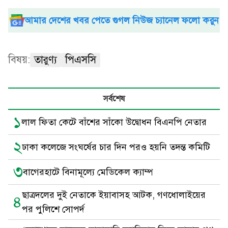
আমার দেশের খবর পেতে গুগল নিউজ চ্যানেল ফলো করুন
বিষয়:
তারুণ্য
পিএসসি
সর্বশেষ
১
লাল ফিতা কেটে বাঁশের সাঁকো উদ্বোধন বিএনপি নেতার
২
ঢাকা কলেজে সংঘর্ষের চার দিন পরও হয়নি তদন্ত কমিটি
৩
বাগেরহাটে বিনামূল্যে মেডিকেল ক্যাম্প
ছাত্রদলের দুই নেতাকে ইয়াবাসহ আটক, গণধোলাইয়ের
৪
পর পুলিশে সোপর্দ