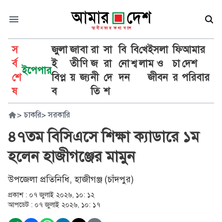
স
জুলা
জা
বা
রা
সা
বি
বি
খে
ইসলা
ফি
আমার
র্ব
ই
তী
ণি
জ
রা
নো
শ্ব
লা
ম ও
চা
দেশ
ইপেপার
শে
বিপ্ল
য়
জ্য
নী
দে
দন
জীবন
র
পরিবার
ষ
ব
তি
শ
>
চাকরি
>
সরকারি
৪৭তম বিসিএসে শিক্ষা ক্যাডারে ১ম
হলেন হাজীগঞ্জের মামুন
উপজেলা প্রতিনিধি, হাজীগঞ্জ (চাঁদপুর)
প্রকাশ :
০৭ জুলাই ২০২৬, ১০: ১২
আপডেট :
০৭ জুলাই ২০২৬, ১০: ১৭