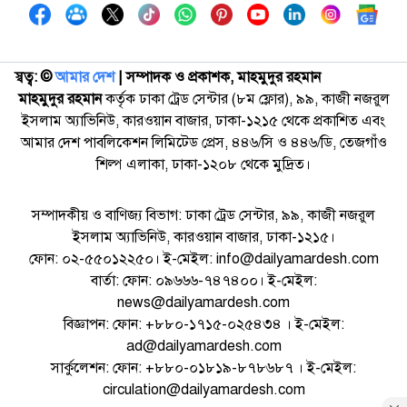
স্বত্ব: ©️
আমার দেশ
| সম্পাদক ও প্রকাশক, মাহমুদুর রহমান
মাহমুদুর রহমান
কর্তৃক ঢাকা ট্রেড সেন্টার (৮ম ফ্লোর), ৯৯, কাজী নজরুল
ইসলাম অ্যাভিনিউ, কারওয়ান বাজার, ঢাকা-১২১৫ থেকে প্রকাশিত এবং
আমার দেশ পাবলিকেশন লিমিটেড প্রেস, ৪৪৬/সি ও ৪৪৬/ডি, তেজগাঁও
শিল্প এলাকা, ঢাকা-১২০৮ থেকে মুদ্রিত।
সম্পাদকীয় ও বাণিজ্য বিভাগ: ঢাকা ট্রেড সেন্টার, ৯৯, কাজী নজরুল
ইসলাম অ্যাভিনিউ, কারওয়ান বাজার, ঢাকা-১২১৫।
ফোন: ০২-৫৫০১২২৫০। ই-মেইল: info@dailyamardesh.com
বার্তা: ফোন: ০৯৬৬৬-৭৪৭৪০০। ই-মেইল:
news@dailyamardesh.com
বিজ্ঞাপন: ফোন: +৮৮০-১৭১৫-০২৫৪৩৪ । ই-মেইল:
ad@dailyamardesh.com
সার্কুলেশন: ফোন: +৮৮০-০১৮১৯-৮৭৮৬৮৭ । ই-মেইল:
circulation@dailyamardesh.com