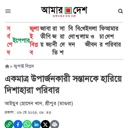
স
জুলা
জা
বা
রা
সা
বি
বি
খে
ইসলা
ফি
আমার
র্ব
ই
তী
ণি
জ
রা
নো
শ্ব
লা
ম ও
চা
দেশ
ইপেপার
শে
বিপ্ল
য়
জ্য
নী
দে
দন
জীবন
র
পরিবার
ষ
ব
তি
শ
>
জুলাই বিপ্লব
একমাত্র উপার্জনকারী সন্তানকে হারিয়ে
দিশাহারা পরিবার
আইয়ুব হোসেন খান, শ্রীপুর (মাগুরা)
প্রকাশ :
০৬ মে ২০২৫, ০৮: ৪৫