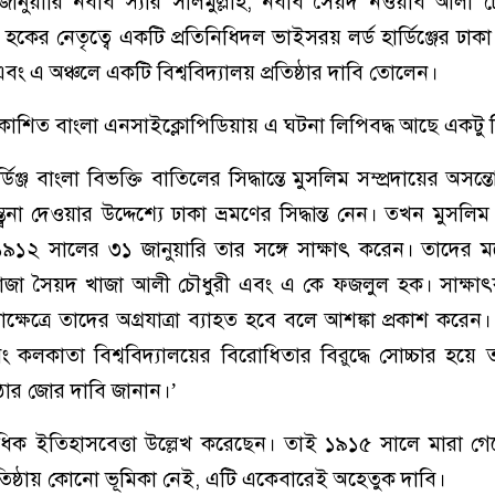
নুয়ারি নবাব স্যার সলিমুল্লাহ, নবাব সৈয়দ নওয়াব আলী 
কের নেতৃত্বে একটি প্রতিনিধিদল ভাইসরয় লর্ড হার্ডিঞ্জের ঢা
বং এ অঞ্চলে একটি বিশ্ববিদ্যালয় প্রতিষ্ঠার দাবি তোলেন।
কাশিত বাংলা এনসাইক্লোপিডিয়ায় এ ঘটনা লিপিবদ্ধ আছে একটু ব
্ডিঞ্জ বাংলা বিভক্তি বাতিলের সিদ্ধান্তে মুসলিম সম্প্রদায়ের অসন্
বনা দেওয়ার উদ্দেশ্যে ঢাকা ভ্রমণের সিদ্ধান্ত নেন। তখন মুসলিম স
১৯১২ সালের ৩১ জানুয়ারি তার সঙ্গে সাক্ষাৎ করেন। তাদের ম
, খাজা সৈয়দ খাজা আলী চৌধুরী এবং এ কে ফজলুল হক। সাক্ষা
ষাক্ষেত্রে তাদের অগ্রযাত্রা ব্যাহত হবে বলে আশঙ্কা প্রকাশ করেন। 
কলকাতা বিশ্ববিদ্যালয়ের বিরোধিতার বিরুদ্ধে সোচ্চার হয়ে ত
িষ্ঠার জোর দাবি জানান।’
ক ইতিহাসবেত্তা উল্লেখ করেছেন। তাই ১৯১৫ সালে মারা গে
প্রতিষ্ঠায় কোনো ভূমিকা নেই, এটি একেবারেই অহেতুক দাবি।