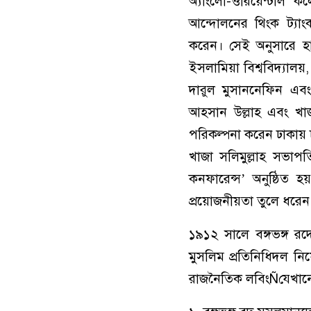
অ্যাংলো-ওরিয়েন্টাল 
আন্দোলনের থিংক ট্যাংক
করেন। সেই অনুসারে হায়দ
ইসলামিয়া বিশ্ববিদ্যালয়,
দারুল মুসাননেফিন এবং ক
আহসান উল্লাহ এবং খাজা
পরিকল্পনা করেন ঢাকায় ঢ
খাজা সলিমুল্লাহ সভাপতি
কনফারেন্স’ অনুষ্ঠিত হয়
প্রয়োজনীয়তা তুলে ধরেন
১৯১২ সালে বঙ্গভঙ্গ রদ
মুসলিম প্রতিনিধিদল নি
রাজনৈতিক লবিংÑযেখানে স