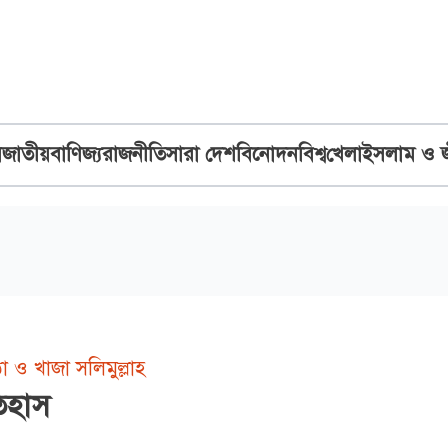
ব
জাতীয়
বাণিজ্য
রাজনীতি
সারা দেশ
বিনোদন
বিশ্ব
খেলা
ইসলাম ও 
্ঠা ও খাজা সলিমুল্লাহ
িহাস