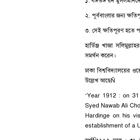
১. বঙ্গভঙ্গ রদ মুসলমানদ
২. পূর্ববাংলার জন্য ক্ষত
৩. সেই ক্ষতিপূরণ হতে প
হার্ডিঞ্জ খাজা সলিমুল্
সমর্থন করেন।
ঢাকা বিশ্ববিদ্যালয়ের
উল্লেখ আছেÑ
‘Year 1912 : on 31
Syed Nawab Ali Cho
Hardinge on his vi
establishment of a Un