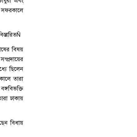
চৌধুরী এবং
কা সফরকালে
িস্তারিতÑ
তোষের বিষয়
ম্প্রদায়ের
ধ্যে ছিলেন
ৎকালে তারা
বঙ্গবিভক্তি
ারা ঢাকায়
ছেন বিধায়