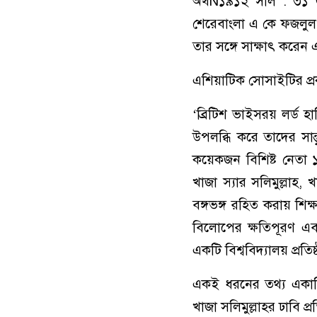
অর্থÑ১৯১২ সাল : ৩১ জা
শেরেবাংলা এ কে ফজলুল হ
তার সঙ্গে সাক্ষাৎ করেন এ
এশিয়াটিক সোসাইটির প্র
‘ব্রিটিশ ভাইসরয় লর্ড হার
উপলব্ধি করে তাদের সান্ত্
কয়েকজন বিশিষ্ট নেতা 
খাজা স্যার সলিমুল্লাহ
বঙ্গভঙ্গ রহিত করায় শিক্
বিলোপের ক্ষতিপূরণ এবং 
একটি বিশ্ববিদ্যালয় প্রত
একই ধরনের তথ্য একাধি
খাজা সলিমুল্লাহর ঢাবি 