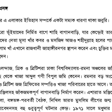
রসঙ্গ
 এ এলাকার ইতিহাস সম্পর্কে একটা সম্যক ধারণা থাকা জরুরি।
 ভূঁইয়াদের নির্মিত বাগে শাহি বাগানবাড়ি, যার কেন্দ্রেই তা
াদের নেতা মূসা খাঁর কবর ও মসজিদ আজও শহীদুল্লাহ হলের প
 খাঁ এখানে রাজধানী জাহাঙ্গীরনগর স্থাপন করেন এবং চুক্তির মা
দেন।
ওলন্দাজ, গ্রিক ও ব্রিটিশরা ঢাকা বিশ্ববিদ্যালয়-রমনা অঞ্চলের 
 থেকে খাজা আব্দুল গণী বিপুল জমি কেনেন। রমনার বড় অং
 ব্রিটিশ জজ গ্রিফিতের সম্পত্তিও খাজা পরিবারের হাতে আসে। 
ঞ্জিলসহ জাঁকজমকপূর্ণ বাগানবাড়ি নির্মাণ করেন। এশারাত মঞ্জ
লা, বঙ্গভঙ্গ-পরবর্তী বৈঠক, নিখিল ভারত মুসলিম লীগের জন্
র আবেদনসহ বহু গুরুত্বপূর্ণ ঘটনার কেন্দ্র। ১৯৭১ সালে মধুদার 