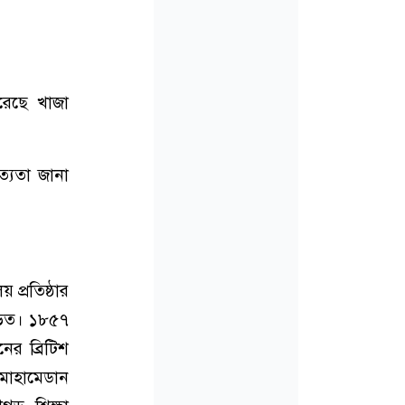
রেছে খাজা
্যতা জানা
 প্রতিষ্ঠার
 জড়িত। ১৮৫৭
র ব্রিটিশ
 মোহামেডান