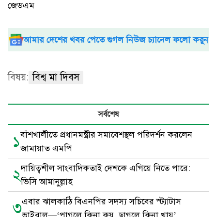
জেডএম
আমার দেশের খবর পেতে গুগল নিউজ চ্যানেল ফলো করুন
বিষয়:
বিশ্ব মা দিবস
সর্বশেষ
বাঁশখালীতে প্রধানমন্ত্রীর সমাবেশস্থল পরিদর্শন করলেন
১
জামায়াত এমপি
দায়িত্বশীল সাংবাদিকতাই দেশকে এগিয়ে নিতে পারে:
২
ভিসি আমানুল্লাহ
এবার ঝালকাঠি বিএনপির সদস্য সচিবের স্ট্যাটাস
৩
ভাইরাল—‘পাগলে কিনা কয়, ছাগলে কিনা খায়’