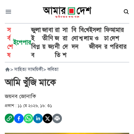
স
জুলা
জা
বা
রা
সা
বি
বি
খে
ইসলা
ফি
আমার
র্ব
ই
তী
ণি
জ
রা
নো
শ্ব
লা
ম ও
চা
দেশ
ইপেপার
শে
বিপ্ল
য়
জ্য
নী
দে
দন
জীবন
র
পরিবার
ষ
ব
তি
শ
>
সাহিত্য সাময়িকী
>
কবিতা
আমি খুঁজি মাকে
জয়নব জোনাকি
প্রকাশ :
১১ মে ২০২৬, ১৬: ৩১