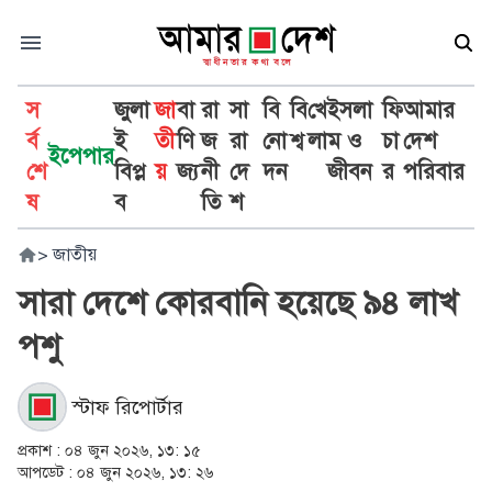
স
জুলা
জা
বা
রা
সা
বি
বি
খে
ইসলা
ফি
আমার
র্ব
ই
তী
ণি
জ
রা
নো
শ্ব
লা
ম ও
চা
দেশ
ইপেপার
শে
বিপ্ল
য়
জ্য
নী
দে
দন
জীবন
র
পরিবার
ষ
ব
তি
শ
>
জাতীয়
সারা দেশে কোরবানি হয়েছে ৯৪ লাখ
পশু
স্টাফ রিপোর্টার
প্রকাশ :
০৪ জুন ২০২৬, ১৩: ১৫
আপডেট :
০৪ জুন ২০২৬, ১৩: ২৬