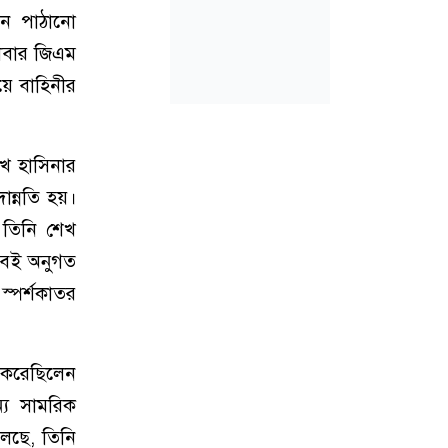
নে পাঠানো
গলবার জিএম
য়ে বাহিনীর
শেখ হাসিনার
ন্নতি হয়।
। তিনি শেখ
খুবই অনুগত
স্পর্শকাতর
ন করেছিলেন
্য সামরিক
লেছে, তিনি