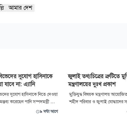
্লি
আমার দেশ
িভেদের সুযোগ হাসিনাকে
জুলাই তথ্যচিত্রের ত্রুটিতে মুক্ত
 যাবে না: এ্যানি
মন্ত্রণালয়ের দুঃখ প্রকাশ
দের সুযোগ হাসিনাকে নিতে দেওয়া
মুক্তিযুদ্ধ বিষয়ক মন্ত্রণালয় আয়োজ
ন্তব্য করেছেন পানি সম্পদমন্ত্রী মো.
শহীদ পরিবার ও জুলাই যোদ্ধাদের সং
ৌধুরী এ্যানি। বৃহস্পতিবার (৬
আলোচনা সভায় প্রদর্শিত জুলাই গণঅ
৯ ঘণ্টা আগে
লে জুলাই গণঅভ্যুত্থান ২০২৪-এর
বিষয়ক তথ্যচিত্রে গুরুত্বপূর্ণ কয়েকট
তি উপলক্ষে জাহাঙ্গীরনগর
অবদান যথাযথভাবে উপস্থাপিত না হওয়