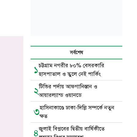
সর্বশেষ
চট্টগ্রাম নগরীর ৮০% বেসরকারি
১
হাসপাতাল ও স্কুলে নেই পার্কিং
টিভির পর্দায় আফগানিস্তান ও
২
আয়ারল্যান্ড ওয়ানডে
হাসিনাকাণ্ডে ঢাকা-দিল্লি সম্পর্কে নতুন
৩
ক্ষত
জুলাই বিপ্লবের দ্বিতীয় বার্ষিকীতে
৪