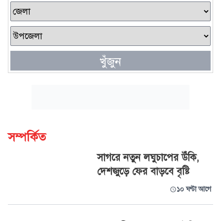
খুঁজুন
সম্পর্কিত
সাগরে নতুন লঘুচাপের উঁকি,
দেশজুড়ে ফের বাড়বে বৃষ্টি
১০ ঘণ্টা আগে