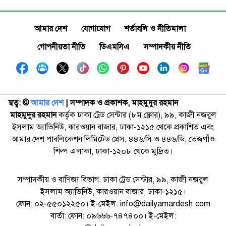
আমার দেশ
যোগাযোগ
শর্তাবলি ও নীতিমালা
গোপনীয়তা নীতি
ডিএমসিএ
সম্পাদকীয় নীতি
স্বত্ব: ©️
আমার দেশ
| সম্পাদক ও প্রকাশক, মাহমুদুর রহমান
মাহমুদুর রহমান
কর্তৃক ঢাকা ট্রেড সেন্টার (৮ম ফ্লোর), ৯৯, কাজী নজরুল
ইসলাম অ্যাভিনিউ, কারওয়ান বাজার, ঢাকা-১২১৫ থেকে প্রকাশিত এবং
আমার দেশ পাবলিকেশন লিমিটেড প্রেস, ৪৪৬/সি ও ৪৪৬/ডি, তেজগাঁও
শিল্প এলাকা, ঢাকা-১২০৮ থেকে মুদ্রিত।
সম্পাদকীয় ও বাণিজ্য বিভাগ: ঢাকা ট্রেড সেন্টার, ৯৯, কাজী নজরুল
ইসলাম অ্যাভিনিউ, কারওয়ান বাজার, ঢাকা-১২১৫।
ফোন: ০২-৫৫০১২২৫০। ই-মেইল: info@dailyamardesh.com
বার্তা: ফোন: ০৯৬৬৬-৭৪৭৪০০। ই-মেইল: