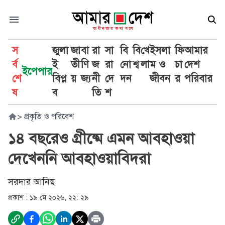
স
জুলা
জা
বা
রা
সা
বি
বি
খে
ইসলা
ফি
আমার
র্ব
ই
তী
ণি
জ
রা
নো
শ্ব
লা
ম ও
চা
দেশ
ইপেপার
শে
বিপ্ল
য়
জ্য
নী
দে
দন
জীবন
র
পরিবার
ষ
ব
তি
শ
>
প্রকৃতি ও পরিবেশ
১৪ বছরেও গ্রীষ্মে এমন আবহাওয়া
দেখেননি আবহাওয়াবিদরা
সরদার আনিছ
প্রকাশ :
১৯ মে ২০২৬, ২২: ২৯