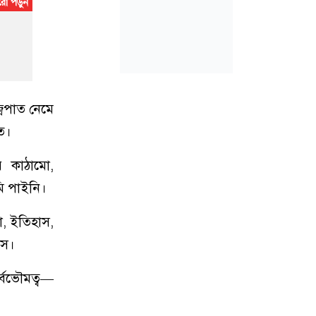
্রপাত নেমে
ত।
ার কাঠামো,
মি পাইনি।
া, ইতিহাস,
লস।
র্বভৌমত্ব—