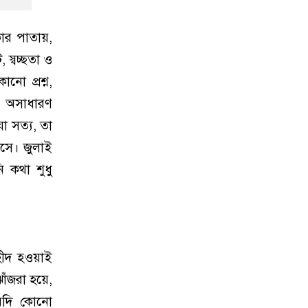
ার পাতায়,
স্বচ্ছতা ও
ো প্রশ্ন,
, অসাধারণ
া সত্য, তা
াসে। জুলাই
ি কথা শুধু
হীদ হওয়াই
ঁজরা হয়ে,
ই যদি কোনো