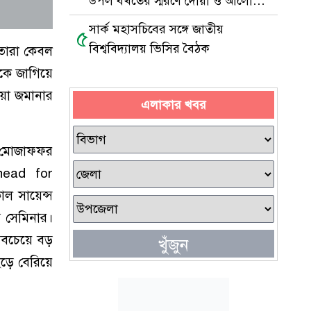
উপল বখতের স্মরণে দোয়া ও আলোচনা
সভা
সার্ক মহাসচিবের সঙ্গে জাতীয়
৫
বিশ্ববিদ্যালয় ভিসির বৈঠক
। তারা কেবল
কে জাগিয়ে
়া জমানার
এলাকার খবর
ের মোজাফফর
head for
 সায়েন্স
ম সেমিনার।
চেয়ে বড়
খুঁজুন
়ে বেরিয়ে