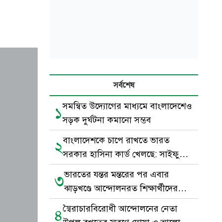
সর্বশেষ
সমন্বিত উদ্যোগের মাধ্যমে বাংলাদেশেও
১
সড়ক দুর্ঘটনা কমানো সম্ভব
বাংলাদেশকে চাপে রাখতে ভারত
২
সরকার হাসিনা কার্ড খেলছে: সাইফুল
হক
ভারতের যন্তর মন্তরের পর এবার
৩
ঝাড়খণ্ডে আন্দোলনরত শিক্ষার্থীদের
পাশে সেই মুসলিম যুবক
স্বৈরাচারবিরোধী আন্দোলনের নেতা
৪