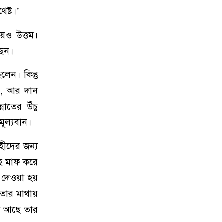
েষ্ট।’
েও উত্তম।
ছেন।
েন। কিন্তু
য়, আর দান
াতের উঁচু
মূল্যবান।
াহ মাফ করে
দেওয়া হয়
তার মাথায়
যা আছে তার