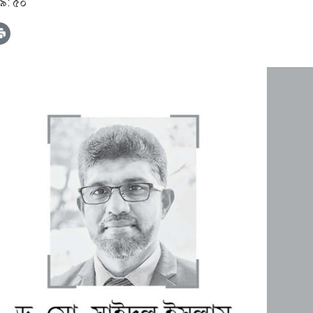
০৯: ৫০