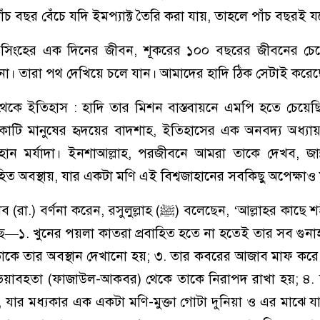
াঁচ বছর বেঁচে যদি ইমপ্যাক্ট তৈরি করা যায়, তাহলে পাঁচ বছরই যথ
ন, সিংহের এক দিনের জীবন, শূকরের ১০০ বছরের জীবনের চেয়
চে না। তারা পথ দেখিয়ে চলে যান। আমাদের হাদি ঠিক সেটাই করে
ি থেকে ইতিহাস : হাদি তার মিশন বাস্তবায়নে এমপি হতে চেয়েছিল
কোটি মানুষের হৃদয়ের বাদশাহ, ইতিহাসের এক অনবদ্য অধ্যা
ান মর্যাদা। ইনশাআল্লাহ, পরজীবনে আমরা তাকে দেখব, জান্ন
িত অবস্থায়, যার একটা মণি এই বিশ্বজাহানের সবকিছু অপেক্ষাও 
ন, রসুলুল্লাহ (ﷺ) বলেছেন, ‘আল্লাহর কাছে শহীদের জন্য
েছে—১. খুনের পয়লা কাতরা প্রবাহিত হতে না হতেই তার সব গুন
ে তাকে তার অবস্থান দেখানো হয়; ৩. তার কবরের আজাব মাফ করে 
ভয়াবহতা (ফাজাউল-আকবর) থেকে তাকে নিরাপদ রাখা হয়; ৪. 
, যার মধ্যকার এক একটা মণি-মুক্তা গোটা দুনিয়া ও এর মাঝে 