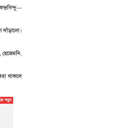
দ্রবিন্দু—
া দাঁড়ানো।
, হেজেমনি,
দিরা থাকলে