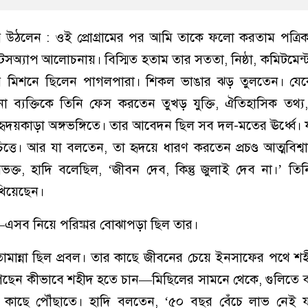
়ে উঠলেন : ওই প্রোগ্রামের পর আমি তাকে ফলো করতাম পত্রিক
সঅ্যাপ আলোচনায়। বিস্মিত হতাম তার সততা, নিষ্ঠা, কমিটমেন্ট, 
 মিশনে ছিলেন পাগলপারা। শিকল ভাঙার ঝড় তুলতেন। যেকোন
 ব্যক্তিকে তিনি ফেস করতেন তুখড় যুক্তি, ঐতিহাসিক তথ্য
হৃদয়কাড়া অঙ্গভঙ্গিতে। তার আবেদন ছিল সব দল-মতের ঊর্ধ্বে। য
িত্তে। আর যা বলতেন, তা হৃদয়ে ধারণ করতেন প্রচণ্ড আত্মবিশ্ব
িভক্ত, হাদি বলেছিল, ‘জীবন দেব, কিন্তু জুলাই দেব না।’ তিন
খিয়েছেন।
—এসব নিয়ে পরিষ্কার বোঝাপড়া ছিল তার।
ামান্না ছিল প্রবল। তার কাছে জীবনের চেয়ে ইনসাফের পথে শ
 গেছেন কীভাবে শহীদ হতে চান—মিছিলের সামনে থেকে, গুলিতে ঝা
ল্লাহর কাছে পৌঁছাতে। হাদি বলতেন, ‘৫০ বছর বেঁচে লাভ নে