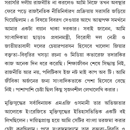
সরাসরি দলীয় রাজনীতি না করলেও আমি নিজে তখন অবস্থার
ফেরে পড়ে রাজনৈতিক নীতিনির্ধারণ প্রক্রিয়ায় সরাসরি জড়িয়ে
গিয়েছিলাম। এ বিষয়ে বিবরণ দেওয়ার আগে আত্মপক্ষ সমর্থনে
আমার একটা বয়ান থাকা দরকার। সবাই জানেন, আমি
সাংবাদিকতা ছাড়াও প্রধানমন্ত্রী, বিরোধী দল নেত্রী ও
জাতীয়তাবাদী দলের চেয়ারপারসন হিসেবে খালেদা জিয়ার
বক্তৃতা-বিবৃতির খসড়া রচনা ও মিডিয়া কভারেজ তদারকির
কাজ অনেক দিন ধরে করেছি। শিক্ষাজীবন শেষে সিদ্ধান্ত নিই,
রাজনীতি আর নয়, পলিটিকস ইজ নট মাই কাপ অব টি। আমি
জীবিকা অর্জনের জন্য সাংবাদিকতাকে পেশা হিসেবে বেছে
নিই। পাশাপাশি চেষ্টা ছিল কিছু সৃজনশীল লেখালেখি করার।
মুক্তিযুদ্ধের সর্বাধিনায়ক এমএজি ওসমানী তার অভিজ্ঞতার
আলোকে ইংরেজিতে মুক্তিযুদ্ধের ইতিহাসভিত্তিক একটি বই
লিখছিলেন। দায়িত্বপ্রাপ্ত হয়ে আমি সেটির বাংলা তরজমা করার
চেষ্টা করছিলাম। পরে সংবাদমাধ্যমে তার বক্তব্য-বিবৃতি ও