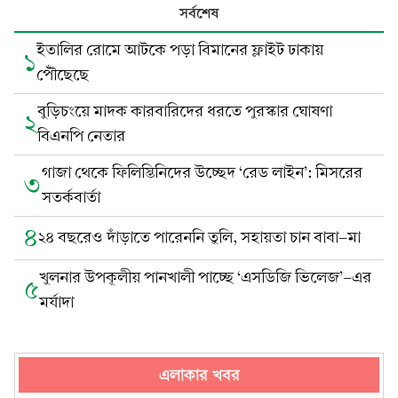
সর্বশেষ
ইতালির রোমে আটকে পড়া বিমানের ফ্লাইট ঢাকায়
১
পৌঁছেছে
বুড়িচংয়ে মাদক কারবারিদের ধরতে পুরস্কার ঘোষণা
২
বিএনপি নেতার
গাজা থেকে ফিলিস্তিনিদের উচ্ছেদ ‘রেড লাইন’: মিসরের
৩
সতর্কবার্তা
৪
২৪ বছরেও দাঁড়াতে পারেননি তুলি, সহায়তা চান বাবা-মা
খুলনার উপকূলীয় পানখালী পাচ্ছে ‘এসডিজি ভিলেজ’-এর
৫
মর্যাদা
এলাকার খবর