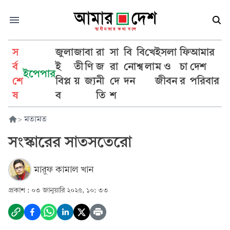
স
জুলা
জা
বা
রা
সা
বি
বি
খে
ইসলা
ফি
আমার
র্ব
ই
তী
ণি
জ
রা
নো
শ্ব
লা
ম ও
চা
দেশ
ইপেপার
শে
বিপ্ল
য়
জ্য
নী
দে
দন
জীবন
র
পরিবার
ষ
ব
তি
শ
>
মতামত
সংস্কারের সাতসতেরো
মারুফ কামাল খান
প্রকাশ :
০৩ জানুয়ারি ২০২৫, ১০: ৩৩