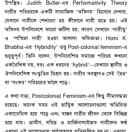
উপস্থিত। Judith Butler-এর Performativity Theory
নারীর পরিচয়কে একটি সামাজিক ‘অভিনয়’ হিসেবে দেখায়,
যেখানে নারীকে শেখানো হয় কীভাবে নারী হতে হয়। এই
অভিনয় উপনিবেশে আরো জটিল হয়, কারণ সেখানে ‘নারীত্ব’
ও ‘পশ্চিমা নারী’ হওয়া আলাদা অভিজ্ঞতা। Homi K.
Bhabha-এর ‘Hybridity’ তত্ত্ব Post-colonial feminism-এ
গুরুত্বপূর্ণ। তিনি বলেন, উপনিবেশিত সমাজে পরিচয় কখনো
একরৈখিক নয়, বরং এক ধরনের ‘hybrid’—যেখানে স্থানীয় ও
ঔপনিবেশিক সংস্কৃতির মিশ্রণ হয়। নারীর অবস্থানও সেই ‘দ্বৈত’
বা ‘সংকর’ পরিচয়ের ফাঁদে পড়ে।
এ কথা সত্য, Postcolonial Feminism-এর কিছু সীমাবদ্ধতা
রয়েছে। অনেক সময় এই তাত্ত্বিক আলোচনাগুলো অতিরিক্ত
একাডেমিক হয়ে পড়ে এবং বাস্তব নারীর জীবন থেকে বিচ্ছিন্ন
হয়ে যায়। গ্রামীণ, দরিদ্র ও মার্জিনালাইজড নারীদের কণ্ঠ
এখনো এই আলোচনায় পর্যাপ্তভাবে প্রতিফলিত হয় না। এছাড়া,