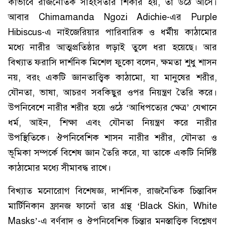
কীভাবে রাজনৈতিক সহিংসতার শিকার হয়, তা উঠে আসে।
আবার Chimamanda Ngozi Adichie-এর Purple
Hibiscus-এ নাইজেরিয়ার পারিবারিক ও ধর্মীয় কাঠামোর
মধ্যে নারীর আত্মপ্রতিষ্ঠার লড়াই তুলে ধরা হয়েছে। আর
বিখ্যাত ফরাসি দার্শনিক মিশেল ফুকো বলেন, ক্ষমতা শুধু শাসন
নয়, বরং একটি জ্ঞানতাত্ত্বিক কাঠামো, যা মানুষের শরীর,
যৌনতা, ভাষা, আচরণ সবকিছুর ওপর নিয়ন্ত্রণ তৈরি করে।
উপনিবেশে নারীর শরীর হয়ে ওঠে ‘আধিপত্যের ক্ষেত্র’ যেখানে
ধর্ম, আইন, শিক্ষা এবং যৌনতা নিয়ন্ত্রণ করে নারীর
উপস্থিতিকে। ঔপনিবেশিক শাসন নারীর শরীর, যৌনতা ও
ভূমিকা সম্পর্কে বিশেষ জ্ঞান তৈরি করে, যা তাকে একটি নির্দিষ্ট
কাঠামোর মধ্যে সীমাবদ্ধ রাখে।
বিখ্যাত মনোরোগ বিশেষজ্ঞ, দার্শনিক, রাজনৈতিক চিন্তাবিদ
মার্টিনিকান ফ্রানজ ফানোঁ তার গ্রন্থ ‘Black Skin, White
Masks’-এ বর্ণবাদ ও ঔপনিবেশিক চিন্তার মনস্তাত্ত্বিক বিশ্লেষণ