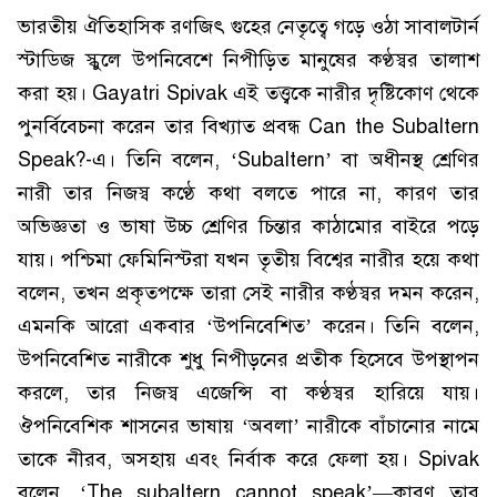
ভারতীয় ঐতিহাসিক রণজিৎ গুহের নেতৃত্বে গড়ে ওঠা সাবালটার্ন
স্টাডিজ স্কুলে উপনিবেশে নিপীড়িত মানুষের কণ্ঠস্বর তালাশ
করা হয়। Gayatri Spivak এই তত্ত্বকে নারীর দৃষ্টিকোণ থেকে
পুনর্বিবেচনা করেন তার বিখ্যাত প্রবন্ধ Can the Subaltern
Speak?-এ। তিনি বলেন, ‘Subaltern’ বা অধীনস্থ শ্রেণির
নারী তার নিজস্ব কণ্ঠে কথা বলতে পারে না, কারণ তার
অভিজ্ঞতা ও ভাষা উচ্চ শ্রেণির চিন্তার কাঠামোর বাইরে পড়ে
যায়। পশ্চিমা ফেমিনিস্টরা যখন তৃতীয় বিশ্বের নারীর হয়ে কথা
বলেন, তখন প্রকৃতপক্ষে তারা সেই নারীর কণ্ঠস্বর দমন করেন,
এমনকি আরো একবার ‘উপনিবেশিত’ করেন। তিনি বলেন,
উপনিবেশিত নারীকে শুধু নিপীড়নের প্রতীক হিসেবে উপস্থাপন
করলে, তার নিজস্ব এজেন্সি বা কণ্ঠস্বর হারিয়ে যায়।
ঔপনিবেশিক শাসনের ভাষায় ‘অবলা’ নারীকে বাঁচানোর নামে
তাকে নীরব, অসহায় এবং নির্বাক করে ফেলা হয়। Spivak
বলেন, ‘The subaltern cannot speak’—কারণ তার