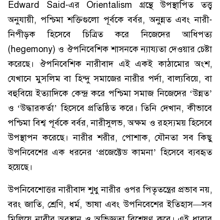
Edward Said-এর Orientalism গ্রন্থে উপস্থাপিত তত্ত্ব
অনুযায়ী, পশ্চিমা শক্তিগুলো পূর্বকে বর্বর, অনুন্নত এবং নারী-
নিপীড়ক হিসেবে চিত্রিত করে নিজেদের আধিপত্য
(hegemony) ও ঔপনিবেশিক শাসনকে ন্যায্যতা দেওয়ার চেষ্টা
করেছে। ঔপনিবেশিক নারীবাদ এই একই কাঠামোর অংশ,
যেখানে মুসলিম বা হিন্দু সমাজের নারীর পর্দা, বাল্যবিয়ে, বা
বহুবিয়ে ইত্যাদিকে কেন্দ্র করে পশ্চিমা সমাজ নিজেদের ‘উন্নত’
ও ‘উদ্ধারকর্তা’ হিসেবে প্রতিষ্ঠিত করে। তিনি দেখান, কীভাবে
পশ্চিমা বিশ্ব পূর্বকে বর্বর, নারীসুলভ, অক্ষম ও রহস্যময় হিসেবে
উপস্থাপন করেছে। নারীর শরীর, পোশাক, যৌনতা সব কিছু
উপনিবেশের এক ধরনের ‘প্রজেক্টেড কামনা’ হিসেবে ব্যবহৃত
হয়েছে।
উপনিবেশোত্তর নারীবাদ শুধু নারীর ওপর পিতৃতন্ত্রের প্রভাব নয়,
বরং জাতি, শ্রেণি, ধর্ম, ভাষা এবং উপনিবেশের ইতিহাস—সব
মিলিয়ে নারীর অবস্থান ও অভিজ্ঞতা বিশ্লেষণ করে। এই ধারার