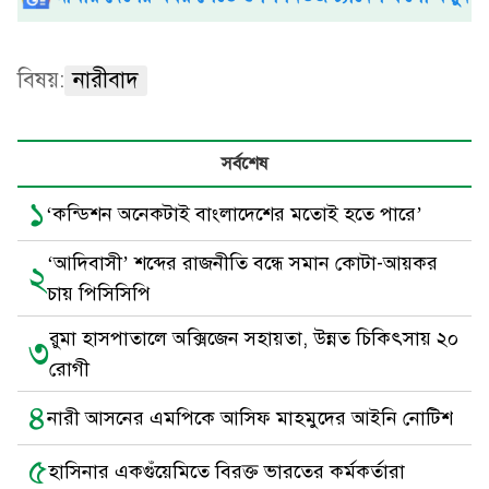
বিষয়:
নারীবাদ
সর্বশেষ
১
‘কন্ডিশন অনেকটাই বাংলাদেশের মতোই হতে পারে’
‘আদিবাসী’ শব্দের রাজনীতি বন্ধে সমান কোটা-আয়কর
২
চায় পিসিসিপি
রুমা হাসপাতালে অক্সিজেন সহায়তা, উন্নত চিকিৎসায় ২০
৩
রোগী
৪
নারী আসনের এমপিকে আসিফ মাহমুদের আইনি নোটিশ
৫
হাসিনার একগুঁয়েমিতে বিরক্ত ভারতের কর্মকর্তারা