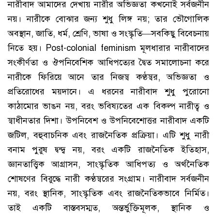
নারীবাদ আমাদের দেখায় নারীর অভিজ্ঞতা কখনোই সর্বজনীন
নয়। নারীকে বোঝার জন্য শুধু লিঙ্গ নয়; তার ভৌগোলিক
অবস্থান, জাতি, ধর্ম, শ্রেণি, ভাষা ও সংস্কৃতি—সবকিছু বিবেচনায়
নিতে হয়। Post-colonial feminism মূলধারার নারীবাদের
সংকীর্ণতা ও ঔপনিবেশিক আধিপত্যের দ্বৈত সমালোচনা করে
নারীকে ফিরিয়ে আনে তার নিজস্ব কণ্ঠস্বর, অভিজ্ঞতা ও
প্রতিরোধের ময়দানে। এ ধরনের নারীবাদ শুধু পুরোনো
কাঠামোর ভাঙন নয়, বরং ভবিষ্যতের এক বিকল্প নারীত্ব ও
স্বাধীনতার দিশা। উপনিবেশ ও উপনিবেশোত্তর নারীবাদ একটি
জটিল, বহুবাচনিক এবং রাজনৈতিক প্রক্রিয়া। এটি শুধু নারী
বনাম পুরুষ দ্বন্দ্ব নয়, বরং একটি রাজনৈতিক ইতিহাস,
জ্ঞানতাত্ত্বিক আগ্রাসন, সাংস্কৃতিক আধিপত্য ও অর্থনৈতিক
শোষণের বিরুদ্ধে নারী কণ্ঠস্বরের সংগ্রাম। নারীবাদ সর্বজনীন
নয়, বরং স্থানিক, সাংস্কৃতিক এবং রাজনৈতিকভাবে নির্মিত।
তাই একটি বাস্তবসম্মত, অন্তর্ভুক্তিমূলক, স্থানিক ও