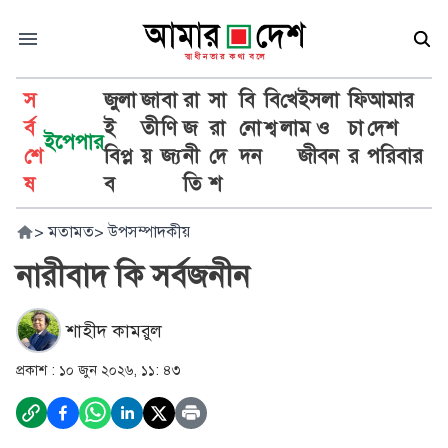
স
জুলা
জা
বা
রা
সা
বি
বি
খে
ইসলা
ফি
আমার
র্ব
ই
তী
ণি
জ
রা
নো
শ্ব
লা
ম ও
চা
দেশ
ইপেপার
শে
বিপ্ল
য়
জ্য
নী
দে
দন
জীবন
র
পরিবার
ষ
ব
তি
শ
>
মতামত
>
উপসম্পাদকীয়
নারীবাদ কি সর্বজনীন
শাহীদ কামরুল
প্রকাশ :
১০ জুন ২০২৬, ১১: ৪৩