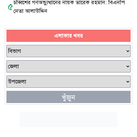
চব্বিশের গণঅভ্যুত্থানের নায়ক তারেক রহমান: বিএনপি
৫
নেতা আলাউদ্দিন
এলাকার খবর
খুঁজুন