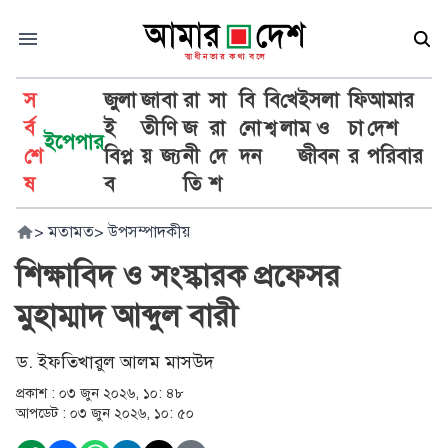
স
জুলা
জা
বা
রা
সা
বি
বি
খে
ইসলা
ফি
আমার
র্ব
ই
তী
ণি
জ
রা
নো
শ্ব
লা
ম ও
চা
দেশ
ইপেপার
শে
বিপ্ল
য়
জ্য
নী
দে
দন
জীবন
র
পরিবার
ষ
ব
তি
শ
>
মতামত
>
উপসম্পাদকীয়
শিক্ষাবিদ ও সংস্কারক প্রফেসর
মুহাম্মাদ আব্দুল বারী
ড. ইফতিখারুল আলম মাসউদ
প্রকাশ :
০৩ জুন ২০২৬, ১০: ৪৮
আপডেট :
০৩ জুন ২০২৬, ১০: ৫০