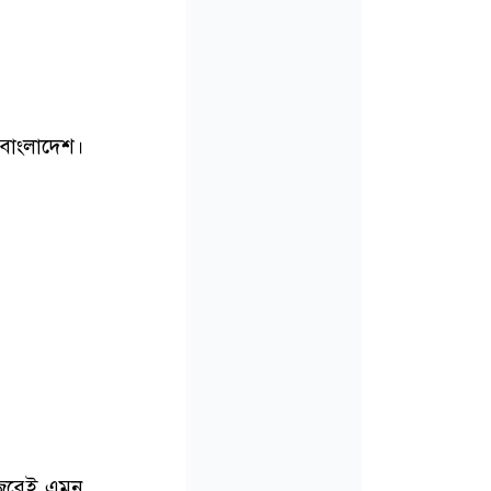
াংলাদেশ।
 জেরেই এমন