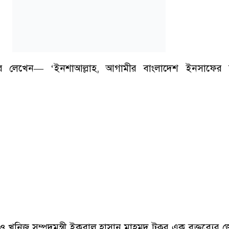
র লেখেন— ‘ইনশাআল্লাহ, আগামীর বাংলাদেশ ইনসাফের ব
ি ও খনিজ সম্পদমন্ত্রী ইকবাল হাসান মাহমুদ টুকুর এক বক্তব্যের