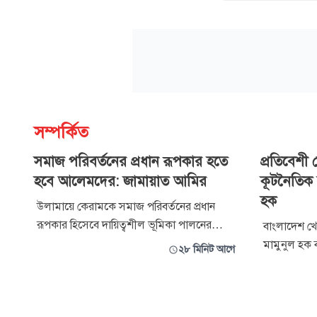
সম্পর্কিত
সমাজ পরিবর্তনের প্রধান রূপকার হতে
প্রতিবেশী 
হবে আলেমদের: জামায়াত আমির
কূটনৈতিক শ
হক
উলামায়ে কেরামকে সমাজ পরিবর্তনের প্রধান
রূপকার হিসেবে দায়িত্বশীল ভূমিকা পালনের
বাংলাদেশ খ
আহ্বান জানিয়েছেন, বিরোধীদলীয় নেতা ও
মামুনুল হক 
২৮ মিনিট আগে
বাংলাদেশ জামায়াতে ইসলামীর আমির ডা.
বাংলাদেশের স
শফিকুর রহমান। তিনি বলেছেন, উলামায়ে কেরাম
সার্বভৌমত্বের
শুধু মসজিদে ইমামতি, ওয়াজ-নসিহত কিংবা
ভিত্তিতে পর
খুতবার মধ্যে নিজেদের দায়িত্ব সীমাবদ্ধ রাখলে