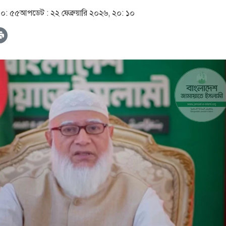
 ১০: ৫৫
আপডেট :
২২ ফেব্রুয়ারি ২০২৬, ২০: ১০