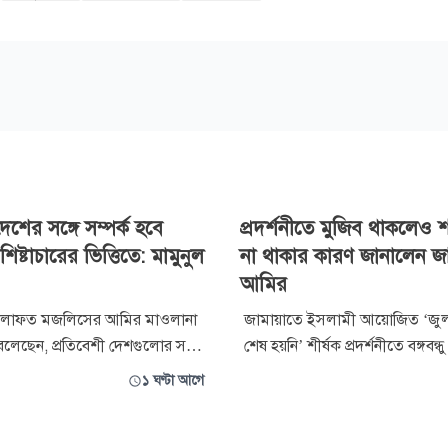
দেশের সঙ্গে সম্পর্ক হবে
প্রদর্শনীতে মুজিব থাকলেও 
িষ্টাচারের ভিত্তিতে: মামুনুল
না থাকার কারণ জানালেন জ
আমির
েলাফত মজলিসের আমির মাওলানা
জামায়াতে ইসলামী আয়োজিত ‘জ
বলেছেন, প্রতিবেশী দেশগুলোর সঙ্গে
শেষ হয়নি’ শীর্ষক প্রদর্শনীতে বঙ্গবন্
ম্পর্ক পারস্পরিক সম্মান,
রহমানের ৭ মার্চের ভাষণ থাকলেও স
১ ঘণ্টা আগে
 প্রতি শ্রদ্ধা ও কূটনৈতিক শিষ্টাচারের
ঘোষক জিয়াউর রহমানের ভূমিকার উল
িচালিত হওয়া উচিত। বাংলাদেশের
থাকায় প্রশ্ন উঠেছে। এর ব্যাখ্যায় জ