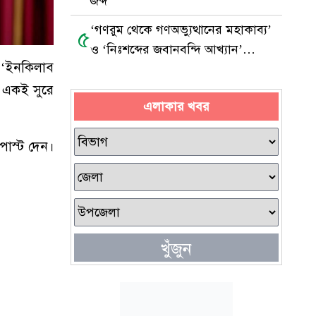
জব্দ
‘গণরুম থেকে গণঅভ্যুত্থানের মহাকাব্য’
৫
ও ‘নিঃশব্দের জবানবন্দি আখ্যান’
 ‘ইনকিলাব
ম্যাগাজিনের মোড়ক উন্মোচন
ও একই সুরে
এলাকার খবর
োস্ট দেন।
খুঁজুন