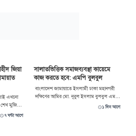
শহীদ জিয়া
সালাতভিত্তিক সমাজব্যবস্থা কায়েমে
ামায়াত
কাজ করতে হবে: এমপি বুলবুল
বাংলাদেশ জামায়াতে ইসলামী ঢাকা মহানগরী
দক্ষিণের আমির মো. নূরুল ইসলাম বুলবুল এমপি
ুলাই এখনো
বলেছেন, দ্বীন প্রতিষ্ঠার কাজে নিজেকে
ধু শেখ মুজিবুর
১ দিন আগে
পরিপূর্ণভাবে আত্মনিয়োগই হবে প্রতিটি
্বাধীনতার
৭ ঘণ্টা আগে
জামায়াতকর্মীর জীবনোদ্দেশ্য। আল্লাহর জমিনে
্লেখ না
সকল প্রকার জুলুমের অবসান ঘটাতে, মানবতার
ামায়াতে
কল্যাণে এবং আল্লাহর হুকুমতের ভিত্তিতে সমাজ