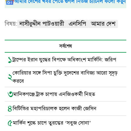
আমার দেশের খবর পেতে গুগল নিউজ চ্যানেল ফলো করুন
বিষয়:
নাসীরুদ্দীন পাটওয়ারী
এনসিপি
আমার দেশ
সর্বশেষ
১
ট্রাম্পের ইরান যুদ্ধের বিপক্ষে অধিকাংশ মার্কিনি: জরিপ
কোরিয়ার সঙ্গে সিপা চুক্তি দুদেশের বাণিজ্য আরো সুদৃঢ়
২
করবে
৩
মানিকগঞ্জে ট্রাক চাপায় এনজিওকর্মী নিহত
৪
বিটিভির মহাপরিচালক হলেন কাজী জেসিন
৫
মার্কিন শুল্কে চাপে তুরস্কের ‘সবুজ সোনা’