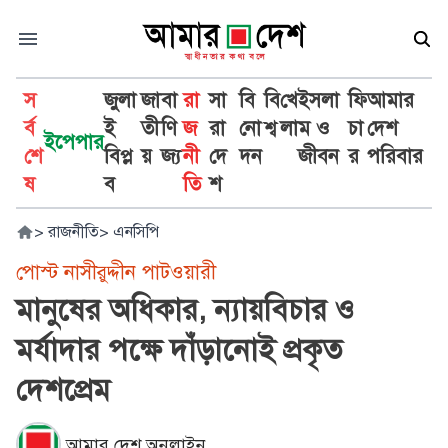
স
জুলা
জা
বা
রা
সা
বি
বি
খে
ইসলা
ফি
আমার
র্ব
ই
তী
ণি
জ
রা
নো
শ্ব
লা
ম ও
চা
দেশ
ইপেপার
শে
বিপ্ল
য়
জ্য
নী
দে
দন
জীবন
র
পরিবার
ষ
ব
তি
শ
>
রাজনীতি
>
এনসিপি
পোস্ট নাসীরুদ্দীন পাটওয়ারী
মানুষের অধিকার, ন্যায়বিচার ও
মর্যাদার পক্ষে দাঁড়ানোই প্রকৃত
দেশপ্রেম
আমার দেশ অনলাইন