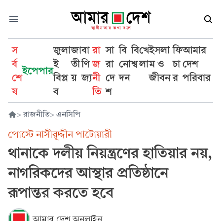
স
জুলা
জা
বা
রা
সা
বি
বি
খে
ইসলা
ফি
আমার
র্ব
ই
তী
ণি
জ
রা
নো
শ্ব
লা
ম ও
চা
দেশ
ইপেপার
শে
বিপ্ল
য়
জ্য
নী
দে
দন
জীবন
র
পরিবার
ষ
ব
তি
শ
>
রাজনীতি
>
এনসিপি
পোস্টে নাসীরুদ্দীন পাটোয়ারী
থানাকে দলীয় নিয়ন্ত্রণের হাতিয়ার নয়,
নাগরিকদের আস্থার প্রতিষ্ঠানে
রূপান্তর করতে হবে
আমার দেশ অনলাইন