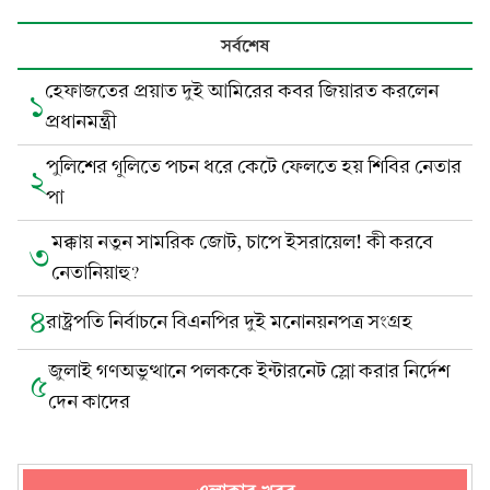
সর্বশেষ
হেফাজতের প্রয়াত দুই আমিরের কবর জিয়ারত করলেন
১
প্রধানমন্ত্রী
পুলিশের গুলিতে পচন ধরে কেটে ফেলতে হয় শিবির নেতার
২
পা
মক্কায় নতুন সামরিক জোট, চাপে ইসরায়েল! কী করবে
৩
নেতানিয়াহু?
৪
রাষ্ট্রপতি নির্বাচনে বিএনপির দুই মনোনয়নপত্র সংগ্রহ
জুলাই গণঅভুত্থানে পলককে ইন্টারনেট স্লো করার নির্দেশ
৫
দেন কাদের