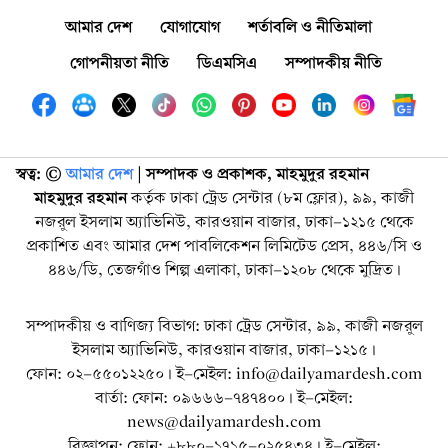
আমার দেশ
যোগাযোগ
শর্তাবলি ও নীতিমালা
গোপনীয়তা নীতি
ডিএমসিএ
সম্পাদকীয় নীতি
স্বত্ব: ©️
আমার দেশ
| সম্পাদক ও প্রকাশক, মাহমুদুর রহমান
মাহমুদুর রহমান
কর্তৃক ঢাকা ট্রেড সেন্টার (৮ম ফ্লোর), ৯৯, কাজী
নজরুল ইসলাম অ্যাভিনিউ, কারওয়ান বাজার, ঢাকা-১২১৫ থেকে
প্রকাশিত এবং আমার দেশ পাবলিকেশন লিমিটেড প্রেস, ৪৪৬/সি ও
৪৪৬/ডি, তেজগাঁও শিল্প এলাকা, ঢাকা-১২০৮ থেকে মুদ্রিত।
সম্পাদকীয় ও বাণিজ্য বিভাগ: ঢাকা ট্রেড সেন্টার, ৯৯, কাজী নজরুল
ইসলাম অ্যাভিনিউ, কারওয়ান বাজার, ঢাকা-১২১৫।
ফোন: ০২-৫৫০১২২৫০। ই-মেইল: info@dailyamardesh.com
বার্তা: ফোন: ০৯৬৬৬-৭৪৭৪০০। ই-মেইল:
news@dailyamardesh.com
বিজ্ঞাপন: ফোন: +৮৮০-১৭১৫-০২৫৪৩৪ । ই-মেইল: