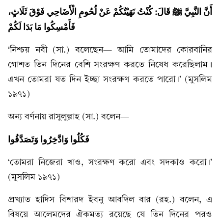
أَنَّ النَّبِيَّ ﷺ قَالَ: كُنْتُ نَهَيْتُكُمْ عَنْ لُحُومِ الْأَضَاحِي فَوْقَ ثَلَاثٍ،
فَأَمْسِكُوا مَا بَدَا لَكُمْ
‘নিশ্চয় নবী (সা.) বলেছেন— আমি তোমাদের কোরবানির
গোশত তিন দিনের বেশি সংরক্ষণ করতে নিষেধ করেছিলাম।
এখন তোমরা যত দিন ইচ্ছা সংরক্ষণ করতে পারো।’ (মুসলিম
১৯৭১)
অন্য বর্ণনায় রাসুলুল্লাহ (সা.) বলেন—
فَكُلُوا وَادَّخِرُوا وَتَصَدَّقُوا
‘তোমরা নিজেরা খাও, সংরক্ষণ করো এবং সদকাও করো।’
(মুসলিম ১৯৭১)
প্রখ্যাত হাদিস বিশারদ ইবনু আবদিল বার (রহ.) বলেন, এ
বিষয়ে আলেমদের ঐকমত্য রয়েছে যে তিন দিনের পরও