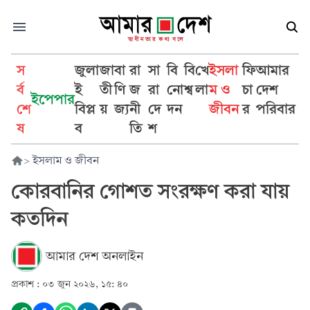
স
জুলা
জা
বা
রা
সা
বি
বি
খে
ইসলা
ফি
আমার
র্ব
ই
তী
ণি
জ
রা
নো
শ্ব
লা
ম ও
চা
দেশ
ইপেপার
শে
বিপ্ল
য়
জ্য
নী
দে
দন
জীবন
র
পরিবার
ষ
ব
তি
শ
>
ইসলাম ও জীবন
কোরবানির গোশত সংরক্ষণ করা যায়
কতদিন
আমার দেশ অনলাইন
প্রকাশ :
০৩ জুন ২০২৬, ১৫: ৪০